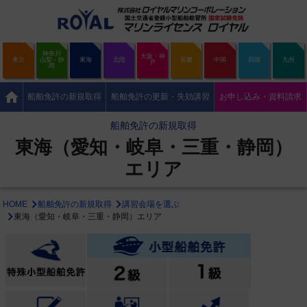
神奈川
大阪・神
東京
山梨・静
東海
北陸
近畿
中国
四国
九州
戸
岡
home
船舶免許の新規取得
船舶免許の更新・失効講習
お申し込み・資料請求
船舶免許の新規取得
東海（愛知・岐阜・三重・静岡）
エリア
HOME
船舶免許の新規取得
講習会場を選ぶ
東海（愛知・岐阜・三重・静岡）エリア