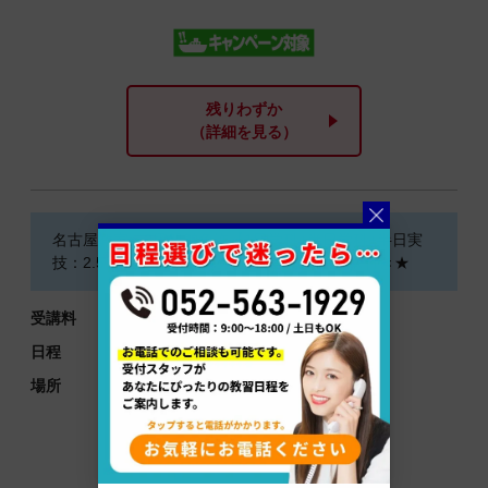
残りわずか
（詳細を見る）
名古屋教室・2級船舶免許【1日学科+半日学科+半日実
技：2.5日間コース】★オリジナル免許ケース付き★
受講料
♪105,000円（税込）【先着順】
日程
8/29(土)・8/30(日)・9/3(木)
場所
[学科]
マリンライセンスロイヤル名古屋
[実技]
バリスティック(長良川)