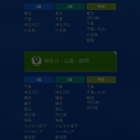
1級
2級
特殊
東京
東京
東京
(河口湖)
千葉
千葉
千葉
埼玉川口
埼玉川口
千葉いすみ
八丈島
八丈島
八丈島
新島
神奈川・山梨・静岡
1級
2級
特殊
千葉
千葉
千葉
埼玉川口
埼玉川口
千葉いすみ
横浜
横浜
横浜
(河口湖)
磯子
磯子
河口湖
葉山
葉山
河口湖
河口湖
熱海
熱海
リビエラ逗子
リビエラ逗子
シーボニア
シーボニア
横須賀
横須賀