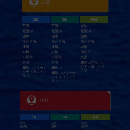
近畿
1級
2級
特殊
宮津
宮津
海族
琵琶湖
琵琶湖
琵琶湖
洲本
洲本
洲本
福井音海
福井音海
福井音海
播磨
播磨
城崎
城崎
城崎
加古川
小豆島
小豆島
東讃
東讃
東讃
和歌山マリーナ
シティヨットク
和歌山マリーナ
和歌山
ラブ
シティヨットク
和歌山マリーナ
ラブ
シティヨットク
ラブ
中国
1級
2級
特殊
広島
広島
広島
(海田)
(海田)
(海田)