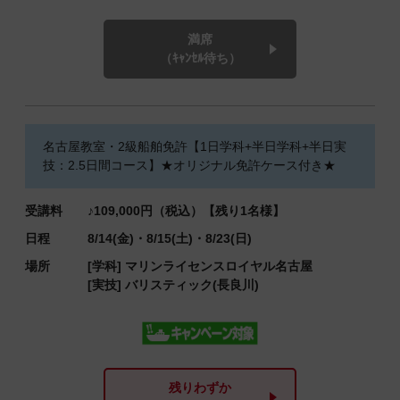
満席
（ｷｬﾝｾﾙ待ち）
名古屋教室・2級船舶免許【1日学科+半日学科+半日実
技：2.5日間コース】★オリジナル免許ケース付き★
受講料
♪109,000円（税込）【残り1名様】
日程
8/14(金)・8/15(土)・8/23(日)
場所
[学科]
マリンライセンスロイヤル名古屋
[実技]
バリスティック(長良川)
残りわずか