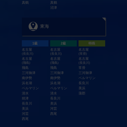
真鶴
真鶴
沼津
東海
1級
2級
特殊
名古屋
名古屋
名古屋
(長良川)
(長良川)
(常滑)
名古屋
名古屋
名古屋
(飛島)
(飛島)
(長良川)
飛島
飛島
常滑
三河御津
三河御津
三河御津
南伊勢
南伊勢
ベルマリン
浜名湖
浜名湖
長良川
ベルマリン
ベルマリン
美浜
清水
清水
蒲郡
焼津
長良川
長良川
美浜
美浜
河芸
河芸
西尾
西尾