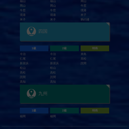
福山
福山
岡山
岡山
岡山
牛窓
牛窓
牛窓
境港
境港
境港
米子
米子
米子
鞆の浦
四国
1級
2級
特殊
今治
今治
来島
仁尾
仁尾
高松
新居浜
新居浜
詫間
松山
松山
高松
高松
詫間
詫間
高知
高知
九州
1級
2級
特殊
福岡
福岡