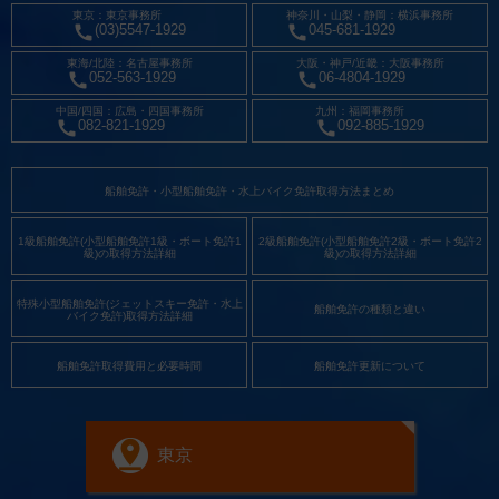
東京：東京事務所
神奈川・山梨・静岡：横浜事務所
(03)5547-1929
045-681-1929
東海/北陸：名古屋事務所
大阪・神戸/近畿：大阪事務所
052-563-1929
06-4804-1929
中国/四国：広島・四国事務所
九州：福岡事務所
082-821-1929
092-885-1929
船舶免許・小型船舶免許・水上バイク免許取得方法まとめ
1級船舶免許(小型船舶免許1級・ボート免許1
2級船舶免許(小型船舶免許2級・ボート免許2
級)の取得方法詳細
級)の取得方法詳細
特殊小型船舶免許(ジェットスキー免許・水上
船舶免許の種類と違い
バイク免許)取得方法詳細
船舶免許取得費用と必要時間
船舶免許更新について
東京