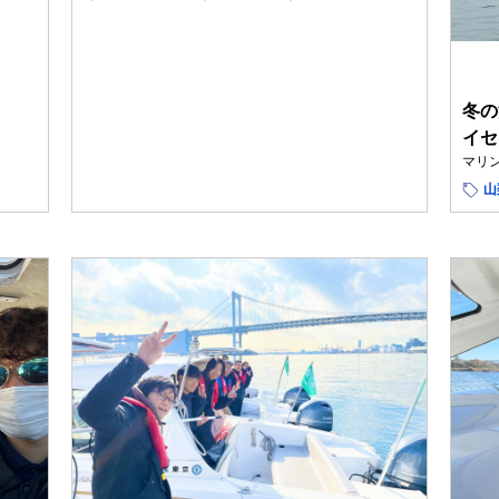
冬の
イセ
マリ
山