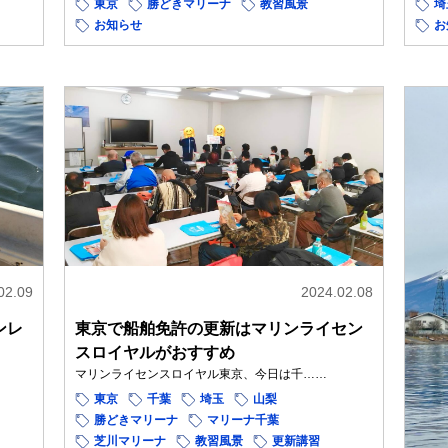
東京
勝どきマリーナ
教習風景
埼
お知らせ
お
02.09
2024.02.08
ンレ
東京で船舶免許の更新はマリンライセン
スロイヤルがおすすめ
マリンライセンスロイヤル東京、今日は千……
東京
千葉
埼玉
山梨
勝どきマリーナ
マリーナ千葉
芝川マリーナ
教習風景
更新講習