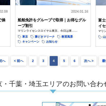
02.08
2024.01.16
で操
船舶免許をグループで取得｜お得なグル
富士
ープ割引
イセ
マリンライセンスロイヤル東京、今日は東……
マリ
東京
勝どきマリーナ
教習風景
山
キャンペーン
お知らせ
初へ
< 前へ
2
3
4
5
6
次へ >
最
京・千葉・埼玉エリアのお問い合わ