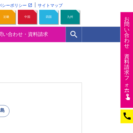
バシーポリシー
サイトマップ
近畿
中国
四国
九州
お
問
い
search
問い合わせ・資料請求
合
わ
せ
資
料
請
求
フ
ォー
ム
touch_app
島
call