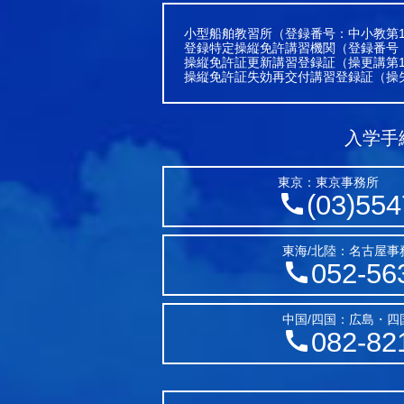
小型船舶教習所（登録番号：中小教第1
登録特定操縦免許講習機関（登録番号
操縦免許証更新講習登録証（操更講第1
操縦免許証失効再交付講習登録証（操失
入学手
東京：東京事務所
(03)554
東海/北陸：名古屋事
052-56
中国/四国：広島・四
082-82