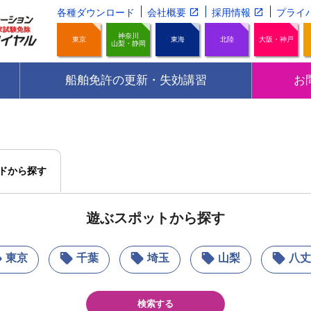
各種ダウンロード
会社概要
採用情報
プライ
神奈川
東京
東海
北陸
大阪・神戸
山梨・静岡
船舶免許の更新・失効講習
お
ドから探す
遊ぶスポットから探す
東京
千葉
埼玉
山梨
八丈
検索する