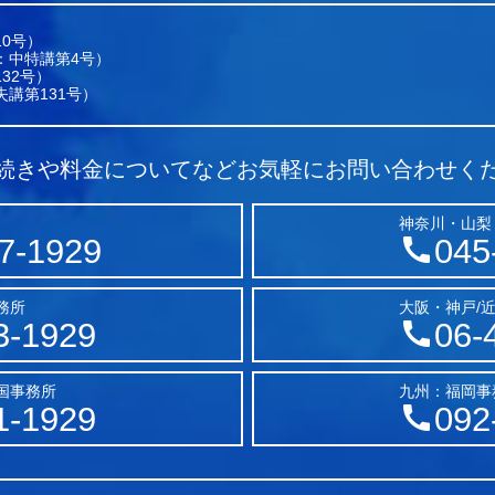
0号）
：中特講第4号）
32号）
講第131号）
続きや料金についてなど
お気軽にお問い合わせく
神奈川・山梨
7-1929
045
務所
大阪・神戸/
3-1929
06-
国事務所
九州：福岡事
1-1929
092