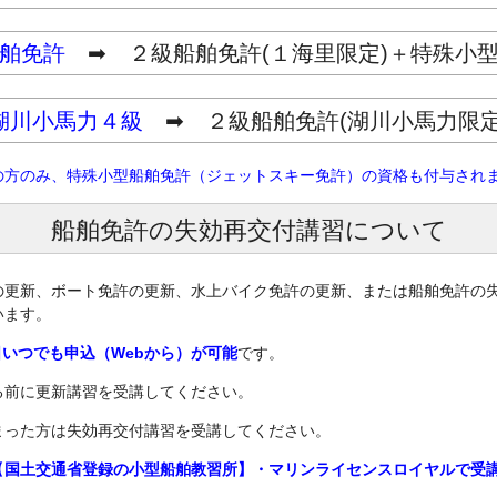
舶免許
➡ ２級船舶免許(１海里限定)＋特殊小
湖川小馬力４級
➡ ２級船舶免許(湖川小馬力限定
の方のみ、特殊小型船舶免許（ジェットスキー免許）の資格も付与され
船舶免許の失効再交付講習について
の更新、ボート免許の更新、水上バイク免許の更新、または船舶免許の
います。
5日いつでも申込（Webから）が可能
です。
る前に更新講習を受講してください。
まった方は失効再交付講習を受講してください。
【
国土交通省登録の小型船舶教習所】・マリンライセンスロイヤルで受