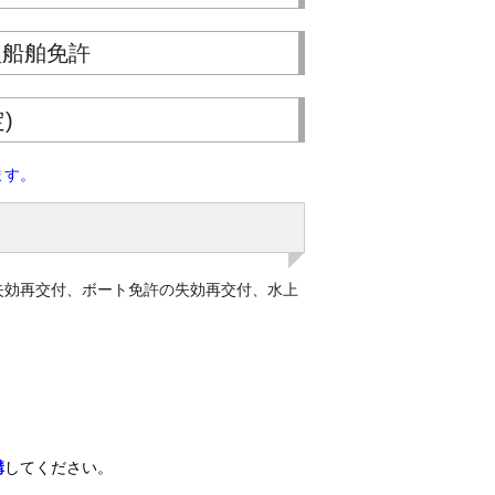
型船舶免許
)
ます。
失効再交付、ボート免許の失効再交付、水上
講
してください。