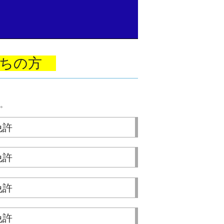
持ちの方
。
免許
免許
免許
免許