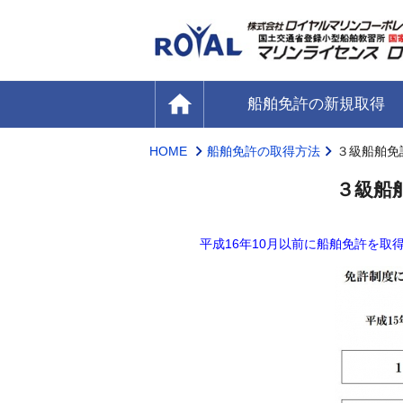
home
船舶免許の新規取得
HOME
船舶免許の取得方法
３級船舶免
３級船
平成16年10月以前に船舶免許を