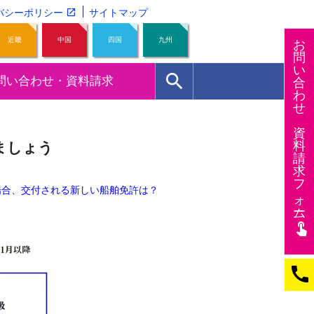
バシーポリシー
サイトマップ
近畿
中国
四国
九州
お
問
い
search
問い合わせ・資料請求
合
わ
せ
資
料
ましょう
請
求
フ
場合、交付される新しい船舶免許は？
ォー
ム
touch_app
call