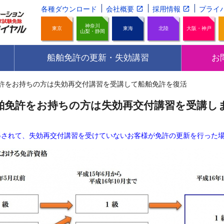
各種ダウンロード
会社概要
採用情報
プライ
神奈川
東京
東海
北陸
大阪・神戸
山梨・静岡
船舶免許の更新・失効講習
お
許をお持ちの方は失効再交付講習を受講して船舶免許を復活
舶免許をお持ちの方は失効再交付講習を受講し
取得されて、失効再交付講習を受けていないお客様が免許の更新を行った