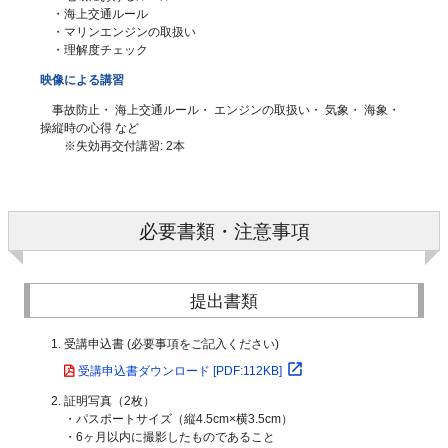
・海上交通ルール
・マリンエンジンの取扱い
・理解度チェック
映像による講習
事故防止・ 海上交通ルール・ エンジンの取扱い・ 気象・ 海象・
操縦時の心得 など
※失効再交付講習: 2本
必要書類・注意事項
提出書類
受講申込書 (必要事項をご記入ください)
受講申込書ダウンロード [PDF:112KB]
証明写真（2枚）
・パスポートサイズ（縦4.5cm×横3.5cm）
・6ヶ月以内に撮影したものであること