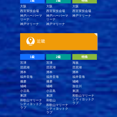
1級
2級
特殊
大阪
大阪
大阪
西宮実技会場
西宮実技会場
西宮実技会場
神戸ハーバーマ
神戸ハーバーマ
神戸マリーナ
リーナ
リーナ
神戸マリーナ
神戸マリーナ
近畿
1級
2級
特殊
宮津
宮津
海族
琵琶湖
琵琶湖
琵琶湖
洲本
洲本
洲本
福井音海
福井音海
福井音海
播磨
播磨
城崎
城崎
城崎
加古川
小豆島
小豆島
東讃
東讃
東讃
和歌山マリーナ
シティヨットク
和歌山マリーナ
和歌山
ラブ
シティヨットク
和歌山マリーナ
ラブ
シティヨットク
ラブ