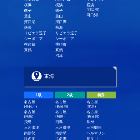
横浜
横浜
横浜
(河口湖)
磯子
磯子
河口湖
葉山
葉山
河口湖
河口湖
熱海
熱海
リビエラ逗子
リビエラ逗子
シーボニア
シーボニア
横須賀
横須賀
真鶴
真鶴
沼津
東海
1級
2級
特殊
名古屋
名古屋
名古屋
(長良川)
(長良川)
(常滑)
名古屋
名古屋
名古屋
(飛島)
(飛島)
(長良川)
飛島
飛島
常滑
三河御津
三河御津
三河御津
南伊勢
南伊勢
ベルマリン
浜名湖
浜名湖
長良川