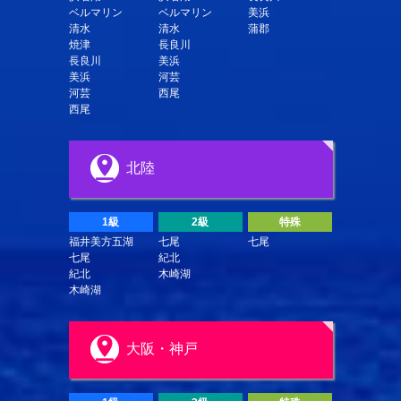
ベルマリン
ベルマリン
美浜
清水
清水
蒲郡
焼津
長良川
長良川
美浜
美浜
河芸
河芸
西尾
西尾
北陸
1級
2級
特殊
福井美方五湖
七尾
七尾
七尾
紀北
紀北
木崎湖
木崎湖
大阪・神戸