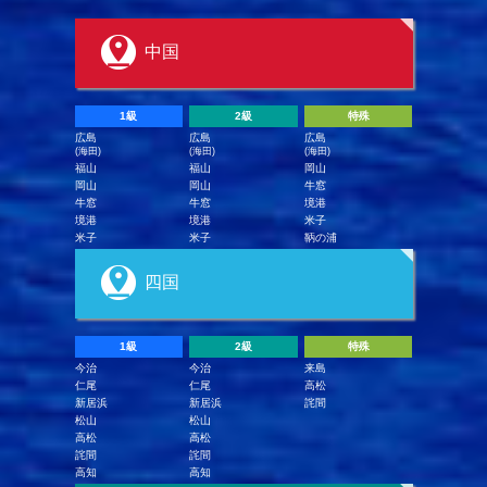
中国
1級
2級
特殊
広島
広島
広島
(海田)
(海田)
(海田)
福山
福山
岡山
岡山
岡山
牛窓
牛窓
牛窓
境港
境港
境港
米子
米子
米子
鞆の浦
四国
1級
2級
特殊
今治
今治
来島
仁尾
仁尾
高松
新居浜
新居浜
詫間
松山
松山
高松
高松
詫間
詫間
高知
高知