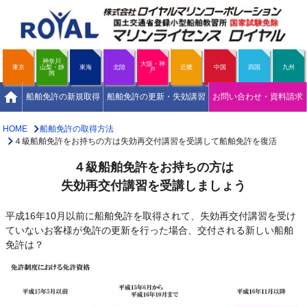
神奈川
大阪・神
東京
山梨・静
東海
北陸
近畿
中国
四国
九州
戸
岡
home
船舶免許の新規取得
船舶免許の更新・失効講習
お問い合わせ・資料請求
HOME
船舶免許の取得方法
４級船舶免許をお持ちの方は失効再交付講習を受講して船舶免許を復活
４級船舶免許をお持ちの方は
失効再交付講習を受講しましょう
平成16年10月以前に船舶免許を取得されて、失効再交付講習を受け
ていないお客様が免許の更新を行った場合、交付される新しい船舶
免許は？