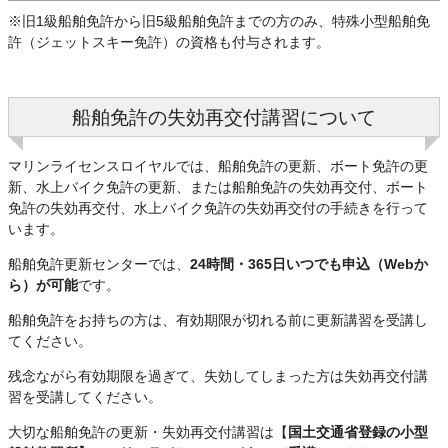
※旧1級船舶免許から旧5級船舶免許までの方のみ、特殊小型船舶免
許（ジェットスキー免許）の資格も付与されます。
船舶免許の失効再交付講習について
マリンライセンスロイヤルでは、船舶免許の更新、ボート免許の更
新、水上バイク免許の更新、または船舶免許の失効再交付、ボート
免許の失効再交付、水上バイク免許の失効再交付の手続きを行って
います。
船舶免許更新センターでは、
24時間・365日いつでも申込（Webか
ら）が可能
です。
船舶免許をお持ちの方は、有効期限が切れる前に更新講習を受講し
てください。
残念ながら有効期限を過ぎて、失効してしまった方は失効再交付講
習を受講してください。
大切な船舶免許の更新・失効再交付講習は【
国土交通省登録の小型