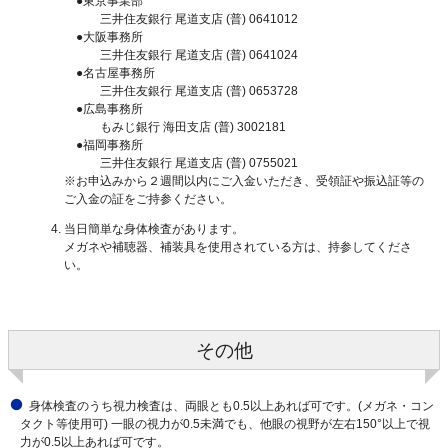
●東京事業部
三井住友銀行 尾道支店 (普) 0641012
●大阪事務所
三井住友銀行 尾道支店 (普) 0641024
●名古屋事務所
三井住友銀行 尾道支店 (普) 0653728
●広島事務所
もみじ銀行 海田支店 (普) 3002181
●福岡事務所
三井住友銀行 尾道支店 (普) 0755021
※お申込みから２週間以内にご入金いただき、受領証や振込証等の
ご入金の証をご持参ください。
当日簡単な身体検査があります。
メガネや補聴器、補装具を使用されている方は、持参してくださ
い。
その他
身体検査のうち視力検査は、両眼とも0.5以上あれば可です。(メガネ・コン
タクト等使用可) 一眼の視力が0.5未満でも、他眼の視野が左右150°以上で視
力が0.5以上あれば可です。