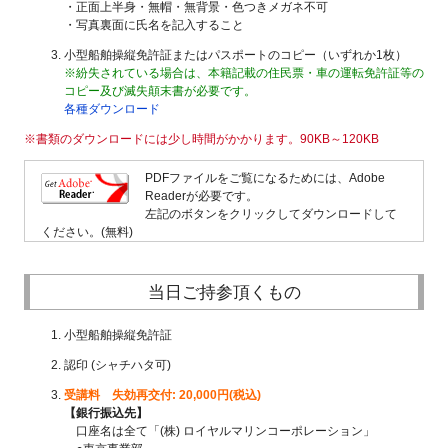
・正面上半身・無帽・無背景・色つきメガネ不可
・写真裏面に氏名を記入すること
小型船舶操縦免許証またはパスポートのコピー（いずれか1枚）
※紛失されている場合は、本籍記載の住民票・車の運転免許証等の
コピー及び滅失顛末書が必要です。
各種ダウンロード
※書類のダウンロードには少し時間がかかります。90KB～120KB
PDFファイルをご覧になるためには、Adobe
Readerが必要です。
左記のボタンをクリックしてダウンロードして
ください。(無料)
当日ご持参頂くもの
小型船舶操縦免許証
認印 (シャチハタ可)
受講料 失効再交付: 20,000円(税込)
【銀行振込先】
口座名は全て「(株) ロイヤルマリンコーポレーション」