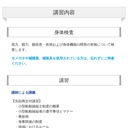
講習内容
身体検査
視力、聴力、眼疾患・疾病および身体機能の障害の有無について検
査します。
※メガネや補聴器、補装具を使用されている方は、忘れずにご持参
ください。
講習
講師による講義
【失効再交付講習】
・小型船舶操縦士制度の概要
・小型船舶操縦者の遵守事項とマナー
・事故例
・海事関連の制度
・地域におけるルール