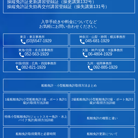
操縦免許証更新講習登録証（操更講第132号）
操縦免許証失効再交付講習登録証（操失講第131号）
入学手続きや料金についてなど
お気軽にお問い合わせください。
東京：東京事務所
神奈川・山梨・静岡：横浜事務所
(03)5547-1929
045-681-1929
東海/北陸：名古屋事務所
大阪・神戸/近畿：大阪事務所
052-563-1929
06-4804-1929
中国/四国：広島・四国事務所
九州：福岡事務所
082-821-1929
092-885-1929
船舶免許・小型船舶免許取得方法まとめ
1級船舶免許(小型船舶免許1級・ボート免許1
2級船舶免許(小型船舶免許2級・ボート免許2
級)の取得方法詳細
級)の取得方法詳細
特殊小型船舶免許(ジェットスキー免許・水上
船舶免許の種類と違い
バイク免許)取得方法詳細
船舶免許取得費用と必要時間
船舶免許更新について