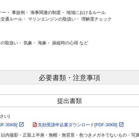
ナー・ 事故例・ 海事関連の制度・ 地域におけるルール
上交通ルール・ マリンエンジンの取扱い・ 理解度チェック
の取扱い・ 気象・ 海象・ 操縦時の心得 など
必要書類・注意事項
提出書類
さい)
:30KB]
失効受講申込書ダウンロード[PDF:30KB]
cm・6ヶ月以内撮影・正面上半身・無帽・無背景・色つきメガネでないもの・写