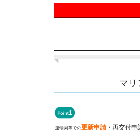
マリ
1
Point
更新申請
・再交付申
運輸局等での