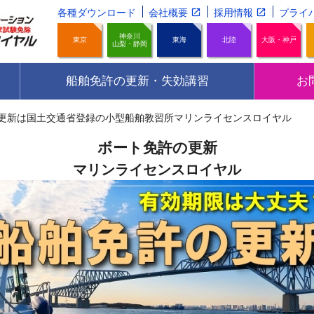
各種ダウンロード
会社概要
採用情報
プライ
神奈川
東京
東海
北陸
大阪・神戸
山梨・静岡
船舶免許の更新・失効講習
お
更新は国土交通省登録の小型船舶教習所マリンライセンスロイヤル
ボート免許の更新
マリンライセンスロイヤル