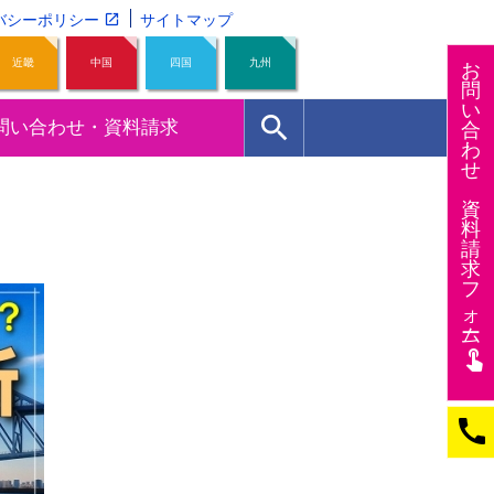
バシーポリシー
サイトマップ
近畿
中国
四国
九州
お
問
い
search
問い合わせ・資料請求
合
わ
せ
資
料
請
求
フ
ォー
ム
touch_app
call