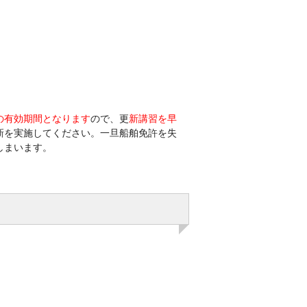
の有効期間となります
ので、
更
新講習を早
新を実施してください。一旦船舶免許を失
しまいます。