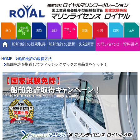
神奈川
大阪・神
東京
山梨・静
東海
北陸
近畿
中国
四国
九州
戸
岡
home
船舶免許の新規取得
船舶免許の更新・失効講習
お問い合わせ・資料請求
HOME
船舶免許の取得方法
船舶免許を取得してフィッシングマックス商品券をゲット！