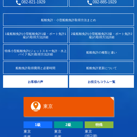
082-821-1929
092-885-1929
船舶免許・小型船舶免許取得方法まとめ
1級船舶免許(小型船舶免許1級・ボート免許1
2級船舶免許(小型船舶免許2級・ボート免許2
級)の取得方法詳細
級)の取得方法詳細
特殊小型船舶免許(ジェットスキー免許・水上
船舶免許の種類と違い
バイク免許)取得方法詳細
船舶免許取得費用と必要時間
船舶免許更新について
お客様の声
お役立ちコラム一覧
東京
1級
2級
特殊
東京
東京
東京
(河口湖)
千葉
千葉