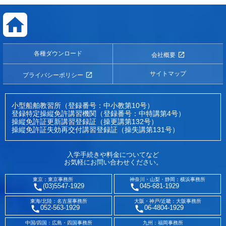
各種ダウンロード
会社概要
サイトマップ
プライバシーポリシー
小型船舶教習所（登録番号：中小教第10号）
登録特定操縦免許講習機関（登録番号：中特講第4号）
操縦免許証更新講習登録証（操更講第132号）
操縦免許証失効再交付講習登録証（操失講第131号）
入学手続きや料金についてなど
お気軽にお問い合わせください。
東京：東京事務所
神奈川・山梨・静岡：横浜事務所
(03)5547-1929
045-681-1929
東海/北陸：名古屋事務所
大阪・神戸/近畿：大阪事務所
052-563-1929
06-4804-1929
中国/四国：広島・四国事務所
九州：福岡事務所