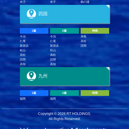
米子
米子
鞆の浦
四国
1級
2級
特殊
今治
今治
来島
仁尾
仁尾
高松
新居浜
新居浜
詫間
松山
松山
高松
高松
詫間
詫間
高知
高知
九州
1級
2級
特殊
福岡
福岡
Copyright ©
2026 RT HOLDINGS.
All Rights Reserved.