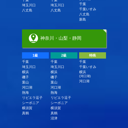
千葉
埼玉川口
埼玉川口
千葉いすみ
八丈島
八丈島
八丈島
新島
神奈川・山梨・静岡
1級
2級
特殊
千葉
千葉
千葉
埼玉川口
埼玉川口
千葉いすみ
横浜
横浜
横浜
(河口湖)
磯子
磯子
河口湖
葉山
葉山
河口湖
河口湖
熱海
熱海
リビエラ逗子
リビエラ逗子
シーボニア
シーボニア
横須賀
横須賀
真鶴
真鶴
沼津