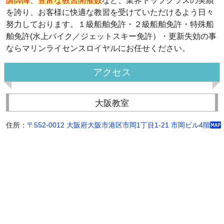
講師陣
、
豊富な教習開催数
など、業界トップクラスの実績
を誇り、お客様に快適な教習を受けていただけるよう日々
努力しております。１級船舶免許・２級船舶免許・特殊船
舶免許(水上バイク／ジェットスキー免許）・更新失効の事
ならマリンライセンスロイヤルにお任せください。
アクセス
大阪教室
住所：
〒552-0012 大阪府大阪市港区市岡1丁目1-21 市岡ビル4階