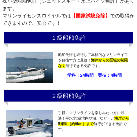
殊小型船舶免許（ジェットスキー・水上バイク免許）があり
ます。
マリンライセンスロイヤルでは
【国家試験免除】
での取得が
できますので、安心です！
１級船舶免許
船舶免許を取得して本格的なマリンライフ
を目指す方に最適！
海岸からの区域の制限
なく
航行できる免許です。
学科：24時間 実技：4時間
２級船舶免許
手軽にマリンライフを楽しみたい方に最
適！平水水域(湾内や湖川など）と
海岸から
5海里（約9km）まで
航行ができる免許で
す。