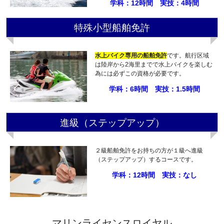
学科：12時間 実技：4時間
特殊小型船舶免許
水上バイク専用の船舶免許
です。航行区域
は陸岸から2海里までで水上バイクを楽しむ
為には必ずこの資格が必要です。
学科：6時間 実技：1.5時間
進級（ステップアップ）
２級船舶免許をお持ちの方が１級へ進級
（ステップアップ）するコースです。
学科：12時間 実技：なし
マリンライセンスロイヤル