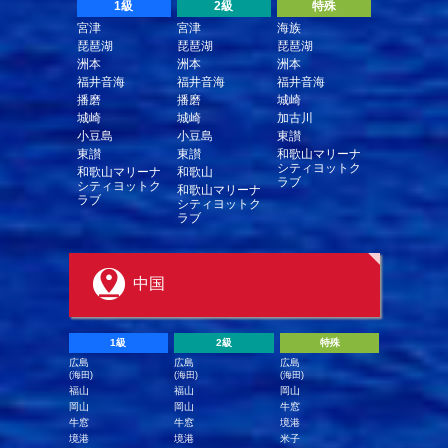
1級
2級
特殊
宮津
宮津
海族
琵琶湖
琵琶湖
琵琶湖
洲本
洲本
洲本
福井音海
福井音海
福井音海
播磨
播磨
城崎
城崎
城崎
加古川
小豆島
小豆島
東讃
東讃
東讃
和歌山マリーナ
シティヨットク
和歌山マリーナ
和歌山
ラブ
シティヨットク
和歌山マリーナ
ラブ
シティヨットク
ラブ
中国
1級
2級
特殊
広島
広島
広島
(海田)
(海田)
(海田)
福山
福山
岡山
岡山
岡山
牛窓
牛窓
牛窓
境港
境港
境港
米子