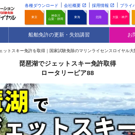
各種ダウンロード
会社概要
採用情報
プライ
神奈川
東京
東海
北陸
大阪・神戸
山梨・静岡
船舶免許の更新・失効講習
お
ェットスキー免許を取得｜国家試験免除のマリンライセンスロイヤル大
琵琶湖でジェットスキー免許取得
ロータリーピア88