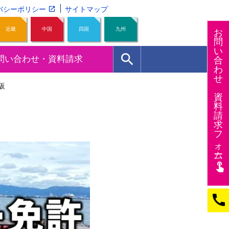
バシーポリシー
サイトマップ
近畿
中国
四国
九州
お
問
い
search
問い合わせ・資料請求
合
わ
せ
阪
資
料
請
求
フ
ォー
ム
touch_app
call