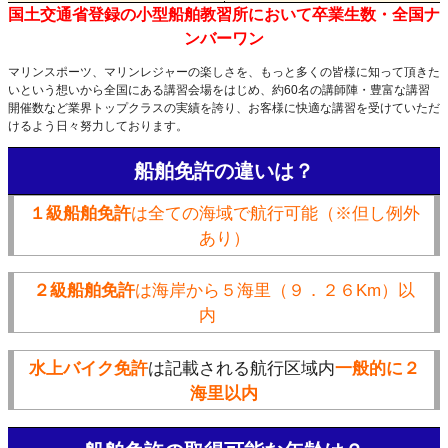
国土交通省登録の小型船舶教習所において卒業生数・全国ナ
ンバーワン
マリンスポーツ、マリンレジャーの楽しさを、もっと多くの皆様に知って頂きた
いという想いから全国にある講習会場をはじめ、約60名の講師陣・豊富な講習
開催数など業界トップクラスの実績を誇り、お客様に快適な講習を受けていただ
けるよう日々努力しております。
船舶免許の違いは？
１級船舶免許
は全ての海域で航行可能（※但し例外
あり）
２級船舶免許
は海岸から５海里（９．２６Km）以
内
水上バイク免許
は記載される航行区域内
一般的に２
海里以内