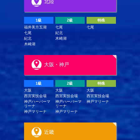
北陸
1級
2級
特殊
福井美方五湖
七尾
七尾
七尾
紀北
紀北
木崎湖
木崎湖
大阪・神戸
1級
2級
特殊
大阪
大阪
大阪
西宮実技会場
西宮実技会場
西宮実技会場
神戸ハーバーマ
神戸ハーバーマ
神戸マリーナ
リーナ
リーナ
神戸マリーナ
神戸マリーナ
近畿