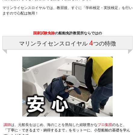
マリンライセンスロイヤルでは、教習後、すぐに「学科検定・実技検定」を行い
ますので心配は無用！
国家試験免除
の船舶免許教習所ならではの
4
マリンライセンスロイヤル
つの特徴
講師
は、元船長をはじめ、海のことを熟知した経験豊かな
プロ集団
のもと、
「丁寧に・できるまで・納得するまで」をモットーに、小型船舶の基礎を学ん