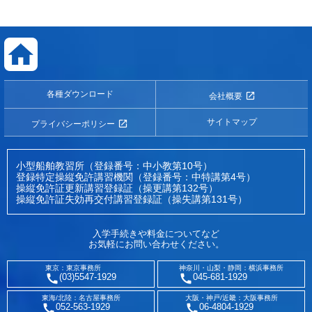
各種ダウンロード
会社概要
サイトマップ
プライバシーポリシー
小型船舶教習所（登録番号：中小教第10号）
登録特定操縦免許講習機関（登録番号：中特講第4号）
操縦免許証更新講習登録証（操更講第132号）
操縦免許証失効再交付講習登録証（操失講第131号）
入学手続きや料金についてなど
お気軽にお問い合わせください。
東京：東京事務所
神奈川・山梨・静岡：横浜事務所
(03)5547-1929
045-681-1929
東海/北陸：名古屋事務所
大阪・神戸/近畿：大阪事務所
052-563-1929
06-4804-1929