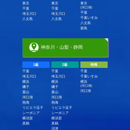
東京
東京
東京
(河口湖)
千葉
千葉
千葉
埼玉川口
埼玉川口
千葉いすみ
八丈島
八丈島
八丈島
新島
神奈川・山梨・静岡
1級
2級
特殊
千葉
千葉
千葉
埼玉川口
埼玉川口
千葉いすみ
横浜
横浜
横浜
(河口湖)
磯子
磯子
河口湖
葉山
葉山
河口湖
河口湖
熱海
熱海
リビエラ逗子
リビエラ逗子
シーボニア
シーボニア
横須賀
横須賀
真鶴
真鶴
沼津