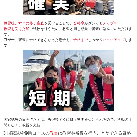
教習後、すぐに修了審査
を受けることで、
合格率
がグンッと
アップ!!
教習を受けた船
で試験を行うため、教習と同じ感覚で審査に臨んでいただけま
す。
万が一、審査に合格できなかった場合も、
合格まで
しっかり
バックアップ
しま
す!!
国家試験の日を待たずに、教習後すぐに修了審査を受けられるので、移動の手
間もなく、教習を完結
※国家試験免除コースの
教員
は教習や審査を行うことができる資格