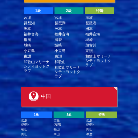
1級
2級
特殊
宮津
宮津
海族
琵琶湖
琵琶湖
琵琶湖
洲本
洲本
洲本
福井音海
福井音海
福井音海
播磨
播磨
城崎
城崎
城崎
加古川
小豆島
小豆島
東讃
東讃
東讃
和歌山マリーナ
シティヨットク
和歌山マリーナ
和歌山
ラブ
シティヨットク
和歌山マリーナ
ラブ
シティヨットク
ラブ
中国
1級
2級
特殊
広島
広島
広島
(海田)
(海田)
(海田)
福山
福山
岡山
岡山
岡山
牛窓