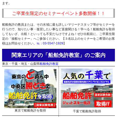
ます。
ご卒業生限定のセミナーイベント多数開催！！
船舶免許の教員または、その水域に最も詳しいマリーナスタッフ等がセミナーを
行うので、知りたい事・復習したい事など直接聞ける！学べる！船舶免許を取得
してもいざ、出航！といっても不安だらけですよね！ぜひ出航前に、ご卒業生限
定の「操船セミナー」へご参加ください。【３名以上のセミナーをご希望のお客
様はお問合せください。
℡：03-5547-1929
】
関東エリアの「船舶免許教室」のご案内
東京・千葉・埼玉・山梨県
船舶免許教室
東京で船舶免許を取得
千葉で船舶免許取得