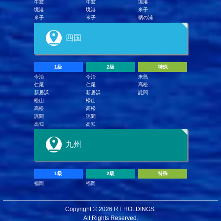
牛窓
牛窓
境港
境港
境港
米子
米子
米子
鞆の浦
四国
1級
2級
特殊
今治
今治
来島
仁尾
仁尾
高松
新居浜
新居浜
詫間
松山
松山
高松
高松
詫間
詫間
高知
高知
九州
1級
2級
特殊
福岡
福岡
Copyright ©
2026 RT HOLDINGS.
All Rights Reserved.