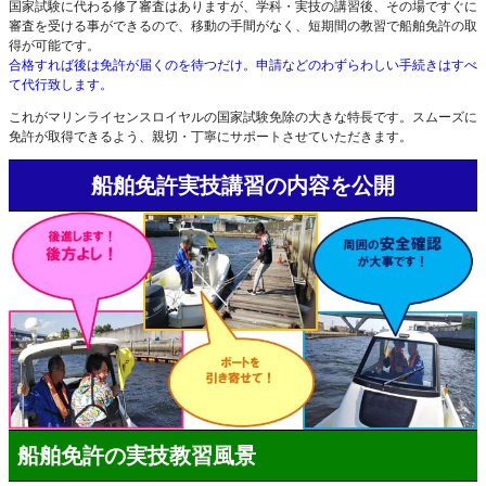
国家試験に代わる修了審査はありますが、学科・実技の講習後、
その場ですぐに
審査を受ける事
ができるので、移動の手間がなく、
短期間の教習
で船舶免許の取
得が可能です。
合格すれば後は免許が届くのを待つだけ。申請などの
わずらわしい手続きはすべ
て代行
致します。
これがマリンライセンスロイヤルの国家試験免除の大きな特長です。スムーズに
免許が取得できるよう、
親切
・
丁寧
にサポートさせていただきます。
船舶免許実技講習の内容を公開
船舶免許の実技教習風景