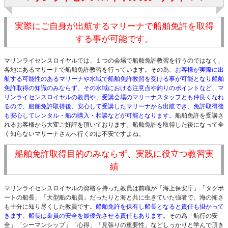
実際にご自身が出航するマリーナで船舶免許を取得
する事が可能です。
マリンライセンスロイヤルでは、１つの会場で船舶免許教習を行うのではなく、
各地にあるマリーナで船舶免許教習を行っています。その為、
お客様が実際に出
航する可能性のあるマリーナや水域で船舶免許教習を受ける事が可能となり船舶
免許取得の知識のみならず、その水域における注意点や釣りのポイントなど、マ
リンライセンスロイヤルの教員や、受講会場のマリーナスタッフとも仲良くなれ
るので、船舶免許取得後、安心して受講したマリーナから出航でき、免許取得後
も安心してレンタル・船の購入・相談などが可能となります。
船舶免許を受講さ
れるお客様から大変ご好評を頂いております。船舶免許を取得した後になって全
く知らないマリーナさんへ行くのは不安ですよね。
船舶免許取得目的のみならず、実践に役立つ教習実
績
マリンライセンスロイヤルの資格を持った教員は前職が「海上保安庁」「タグボ
ートの船長」「大型船の船員」だったりと海と共に生きていた強者で、海の怖さ
も十分に知り尽くした教員です。
船舶免許を保有し船長となると責任も掛かって
きます、船長は乗員の安全を最優先させる責任もあります
。その為「航行の安
全」「シーマンシップ」「心得」「見張りの重要性」などしっかりと学んで頂き