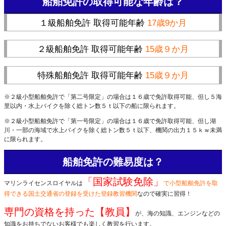
船舶免許の取得可能な年齢は？
１級船舶免許 取得可能年齢
17歳9か月
２級船舶免許 取得可能年齢
15歳９か月
特殊船舶免許 取得可能年齢
15歳９か月
※２級小型船舶免許で「第二号限定」の場合は１６歳で免許取得可能、但し５海
里以内・水上バイクを除く総トン数５ｔ以下の船に限られます。
※２級小型船舶免許で「第一号限定」の場合は１６歳で免許取得可能、但し湖
川・一部の海域で水上バイクを除く総トン数５ｔ以下、機関の出力１５ｋｗ未満
に限られます。
船舶免許の難易度は？
「国家試験免除」
マリンライセンスロイヤルは
で小型船舶免許を取
得できる国土交通省の登録を受けた登録教習機関
なので確実に習得！
専門の資格を持った【教員】
が、海の知識、エンジンなどの
知識をお持ちでないお客様でも楽しく教習を行います。