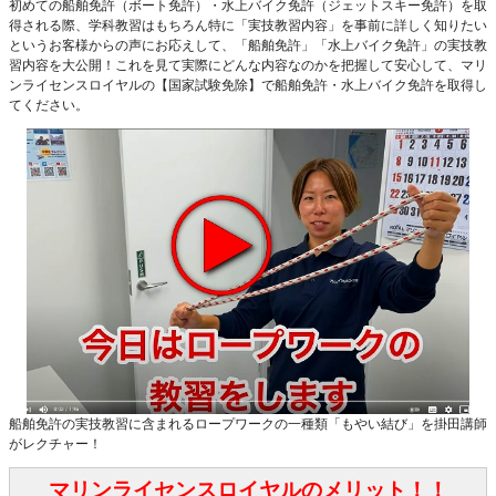
初めての船舶免許（ボート免許）・水上バイク免許（ジェットスキー免許）を取
得される際、学科教習はもちろん特に「実技教習内容」を事前に詳しく知りたい
というお客様からの声にお応えして、「船舶免許」「水上バイク免許」の実技教
習内容を大公開！これを見て実際にどんな内容なのかを把握して安心して、マリ
ンライセンスロイヤルの【国家試験免除】で船舶免許・水上バイク免許を取得し
てください。
船舶免許の実技教習に含まれるロープワークの一種類「もやい結び」を掛田講師
がレクチャー！
マリンライセンスロイヤルのメリット！！