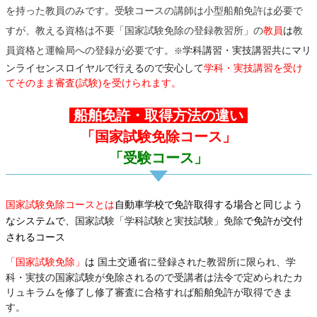
を持った教員のみです。受験コースの講師は小型船舶免許は必要で
すが、教える資格は不要「国家試験免除の登録教習所」の
教員
は
教
学科講習・実技講習共にマリ
員資格と運輸局への登録が必要です。
※
ンライセンスロイヤルで行えるので安心して
学科・実技講習を受け
てそのまま審査(試験)を受けられます。
船舶免許・取得方法の違い
「国家試験免除コース」
「受験コース」
国家試験免除コースとは
自動車学校で免許取得する場合と同じよう
なシステムで、
国家試験「学科試験と実技試験」免除
で免許が交付
されるコース
「国家試験免除」
は
国土交通省に登録された教習所に限られ、学
科・実技の国家試験が免除されるので受講者は法令で定められた
カ
リュキラムを修了し修了審査に合格すれば船舶免許が取得できま
す。