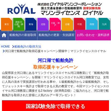
神奈川
大阪・神
東京
山梨・静
東海
北陸
近畿
中国
四国
九州
戸
岡
home
船舶免許の新規取得
船舶免許の更新・失効講習
お問い合わせ・資料請求
HOME
船舶免許の取得方法
河口湖で船舶免許取得応援キャンペーン開催中｜マリンライセンスロイヤル
河口湖で船舶免許
取得応援キャンペーン
山梨県富士河口湖にあるマリンライセンスロイヤル河口湖教室にて「船舶免許取
得応援キャンペーン」を開催！マリンライセンスロイヤル河口湖教室では、女性
に人気の淡水で実技講習が行われる事や、１級船舶免許から２級船舶免許、そし
てジェットスキー免許まで取得できる人気の教室です。今回マリンライセンスロ
イヤル河口湖教室に隣接するZ-factory（財津商店様）ご協力のもと、河口湖で船
舶免許を取得された皆様に人気のルアー等プレゼント！
国家試験免除で取得できる