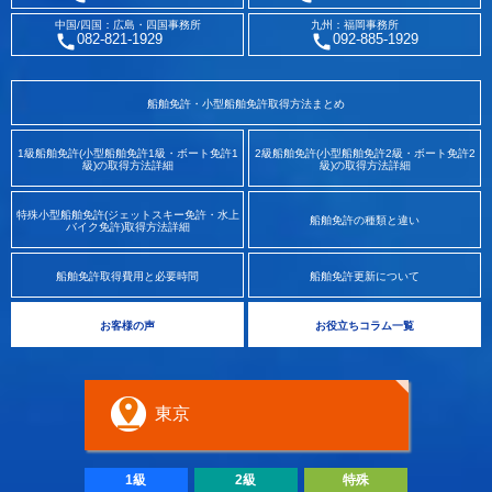
中国/四国：広島・四国事務所
九州：福岡事務所
082-821-1929
092-885-1929
船舶免許・小型船舶免許取得方法まとめ
1級船舶免許(小型船舶免許1級・ボート免許1
2級船舶免許(小型船舶免許2級・ボート免許2
級)の取得方法詳細
級)の取得方法詳細
特殊小型船舶免許(ジェットスキー免許・水上
船舶免許の種類と違い
バイク免許)取得方法詳細
船舶免許取得費用と必要時間
船舶免許更新について
お客様の声
お役立ちコラム一覧
東京
1級
2級
特殊