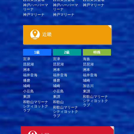
神戸ハーバーマ
神戸ハーバーマ
神戸マリーナ
リーナ
リーナ
神戸マリーナ
神戸マリーナ
近畿
1級
2級
特殊
宮津
宮津
海族
琵琶湖
琵琶湖
琵琶湖
洲本
洲本
洲本
福井音海
福井音海
福井音海
播磨
播磨
城崎
城崎
城崎
加古川
小豆島
小豆島
東讃
東讃
東讃
和歌山マリーナ
シティヨットク
和歌山マリーナ
和歌山
ラブ
シティヨットク
和歌山マリーナ
ラブ
シティヨットク
ラブ