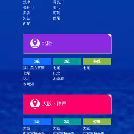
焼津
長良川
長良川
美浜
美浜
河芸
河芸
西尾
西尾
北陸
1級
2級
特殊
福井美方五湖
七尾
七尾
七尾
紀北
紀北
木崎湖
木崎湖
大阪・神戸
1級
2級
特殊
大阪
大阪
大阪
西宮実技会場
西宮実技会場
西宮実技会場