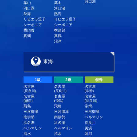
河口湖
葉山
葉山
河口湖
河口湖
熱海
熱海
リビエラ逗子
リビエラ逗子
シーボニア
シーボニア
横須賀
横須賀
真鶴
真鶴
沼津
東海
1級
2級
特殊
名古屋
名古屋
名古屋
(長良川)
(長良川)
(常滑)
名古屋
名古屋
名古屋
(飛島)
(飛島)
(長良川)
飛島
飛島
常滑
三河御津
三河御津
三河御津
南伊勢
南伊勢
ベルマリン
浜名湖
浜名湖
長良川
ベルマリン
ベルマリン
美浜
清水
清水
蒲郡