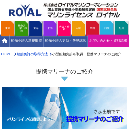
神奈川
大阪・神
東京
山梨・静
東海
北陸
近畿
中国
四国
九州
戸
岡
home
船舶免許の新規取得
船舶免許の更新・失効講習
お問い合わせ・資料請求
HOME
船舶免許の取得方法
小型船舶免許を取得！提携マリーナのご紹介
提携マリーナのご紹介