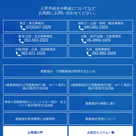
入学手続きや料金についてなど
お気軽にお問い合わせください。
東京：東京事務所
神奈川・山梨・静岡：横浜事務所
(03)5547-1929
045-681-1929
東海/北陸：名古屋事務所
大阪・神戸/近畿：大阪事務所
052-563-1929
06-4804-1929
中国/四国：広島・四国事務所
九州：福岡事務所
082-821-1929
092-885-1929
船舶免許・小型船舶免許取得方法まとめ
1級船舶免許(小型船舶免許1級・ボート免許1
2級船舶免許(小型船舶免許2級・ボート免許2
級)の取得方法詳細
級)の取得方法詳細
特殊小型船舶免許(ジェットスキー免許・水上
船舶免許の種類と違い
バイク免許)取得方法詳細
船舶免許取得費用と必要時間
船舶免許更新について
お客様の声
お役立ちコラム一覧