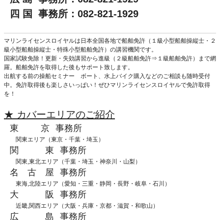
四 国 事務所：082-821-1929
マリンライセンスロイヤルは日本全国各地で船舶免許（１級小型船舶操縦士・２
級小型船舶操縦士・特殊小型船舶免許）の講習機関です。
国家試験免除！更新・失効講習から進級（２級船舶免許⇒１級船舶免許）まで網
羅。船舶免許を取得した後もサポート致します。
出航する前の操船セミナー ボート、水上バイク購入などのご相談も随時受付
中。免許取得後も楽しさいっぱい！ぜひマリンライセンスロイヤルで免許取得
を！
★ カバーエリアのご紹介
東 京
事務所
関東エリア（東京・千葉・埼玉）
関 東
事務所
関東,東北エリア（千葉・埼玉・神奈川・山梨）
名 古 屋
事務所
東海,北陸エリア（愛知・三重・静岡・長野・岐阜・石川）
大 阪
事務所
近畿,関西エリア（大阪・兵庫・京都・滋賀・和歌山）
広 島
事務所