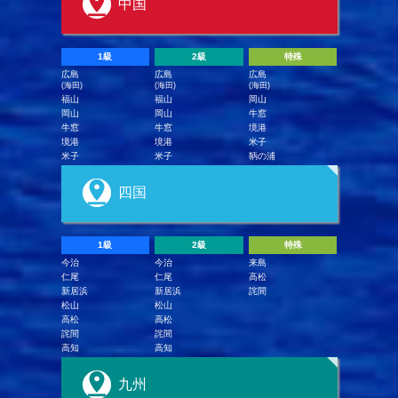
中国
1級
2級
特殊
広島
広島
広島
(海田)
(海田)
(海田)
福山
福山
岡山
岡山
岡山
牛窓
牛窓
牛窓
境港
境港
境港
米子
米子
米子
鞆の浦
四国
1級
2級
特殊
今治
今治
来島
仁尾
仁尾
高松
新居浜
新居浜
詫間
松山
松山
高松
高松
詫間
詫間
高知
高知
九州