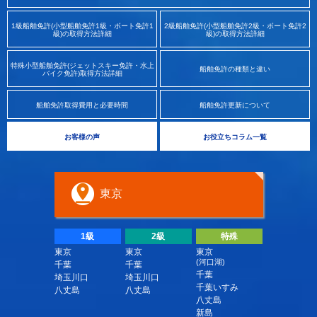
1級船舶免許(小型船舶免許1級・ボート免許1
2級船舶免許(小型船舶免許2級・ボート免許2
級)の取得方法詳細
級)の取得方法詳細
特殊小型船舶免許(ジェットスキー免許・水上
船舶免許の種類と違い
バイク免許)取得方法詳細
船舶免許取得費用と必要時間
船舶免許更新について
お客様の声
お役立ちコラム一覧
東京
1級
2級
特殊
東京
東京
東京
(河口湖)
千葉
千葉
千葉
埼玉川口
埼玉川口
千葉いすみ
八丈島
八丈島
八丈島
新島