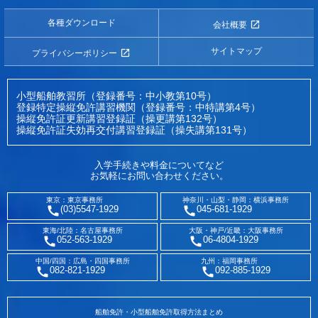
各種ダウンロード
会社概要
サイトマップ
プライバシーポリシー
小型船舶教習所（登録番号：中小教第10号）
登録特定操縦免許講習機関（登録番号：中特講第4号）
操縦免許証更新講習登録証（操更講第132号）
操縦免許証失効再交付講習登録証（操失講第131号）
入学手続きや料金についてなど
お気軽にお問い合わせください。
東京：東京事務所
神奈川・山梨・静岡：横浜事務所
(03)5547-1929
045-681-1929
東海/北陸：名古屋事務所
大阪・神戸/近畿：大阪事務所
052-563-1929
06-4804-1929
中国/四国：広島・四国事務所
九州：福岡事務所
082-821-1929
092-885-1929
船舶免許・小型船舶免許取得方法まとめ