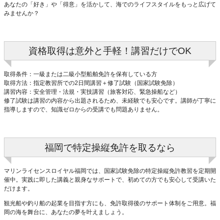
あなたの「好き」や「得意」を活かして、海でのライフスタイルをもっと広げて
みませんか？
資格取得は意外と手軽！講習だけでOK
取得条件：一級または二級小型船舶免許を保有している方
取得方法：指定教習所での2日間講習＋修了試験（国家試験免除）
講習内容：安全管理・法規・実技講習（旅客対応、緊急操船など）
修了試験は講習の内容から出題されるため、未経験でも安心です。講師が丁寧に
指導しますので、知識ゼロからの受講でも問題ありません。
福岡で特定操縦免許を取るなら
マリンライセンスロイヤル福岡では、国家試験免除の特定操縦免許教習を定期開
催中。実践に即した講義と親身なサポートで、初めての方でも安心して受講いた
だけます。
観光船や釣り船の起業を目指す方にも、免許取得後のサポート体制をご用意。福
岡の海を舞台に、あなたの夢を叶えましょう。