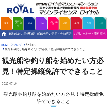
神奈川
大阪・神
東京
山梨・静
東海
北陸
近畿
中国
四国
九州
戸
岡
home
船舶免許の新規取得
船舶免許の更新・失効講習
お問い合わせ・資料請求
HOME
ブログ
九州エリア
観光船や釣り船を始めたい方必見！特定操縦免許でできること
観光船や釣り船を始めたい方必
見！特定操縦免許でできること
2025.07.16
観光船や釣り船を始めたい方必見！特定操縦免
許でできること