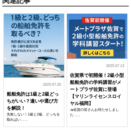
関連記事
2025.07.13
佐賀県で初開催！2級小型
船舶免許の学科講習がメ
2025.07.25
ートプラザ佐賀に登場
船舶免許は1級と2級どっ
【マリンライセンスロイ
ちがいい？違いや選び方
ヤル福岡】
を解説！
🚤佐賀の皆さんお待たせしまし
失敗しない！1級と2級、どっちを
た……
取ればい……