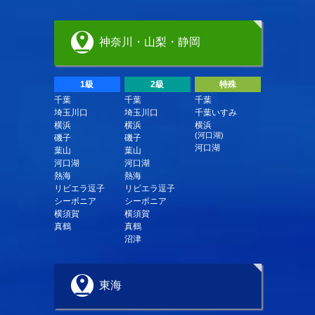
神奈川・山梨・静岡
1級
2級
特殊
千葉
千葉
千葉
埼玉川口
埼玉川口
千葉いすみ
横浜
横浜
横浜
(河口湖)
磯子
磯子
河口湖
葉山
葉山
河口湖
河口湖
熱海
熱海
リビエラ逗子
リビエラ逗子
シーボニア
シーボニア
横須賀
横須賀
真鶴
真鶴
沼津
東海