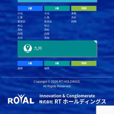
1級
2級
特殊
今治
今治
来島
仁尾
仁尾
高松
新居浜
新居浜
詫間
松山
松山
高松
高松
詫間
詫間
高知
高知
九州
1級
2級
特殊
福岡
福岡
Copyright ©
2026 RT HOLDINGS.
All Rights Reserved.