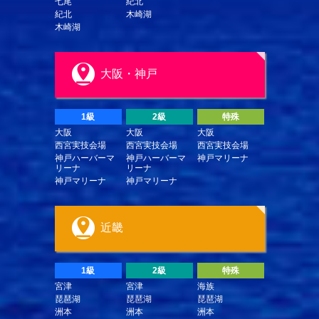
七尾
紀北
紀北
木崎湖
木崎湖
大阪・神戸
1級
2級
特殊
大阪
大阪
大阪
西宮実技会場
西宮実技会場
西宮実技会場
神戸ハーバーマ
神戸ハーバーマ
神戸マリーナ
リーナ
リーナ
神戸マリーナ
神戸マリーナ
近畿
1級
2級
特殊
宮津
宮津
海族
琵琶湖
琵琶湖
琵琶湖
洲本
洲本
洲本