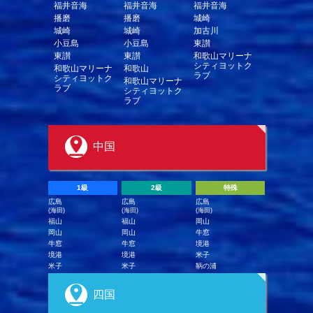
福井音海
福井音海
福井音海
播磨
播磨
城崎
城崎
城崎
加古川
小豆島
小豆島
東讃
東讃
東讃
和歌山マリーナ
シティヨットク
和歌山マリーナ
和歌山
ラブ
シティヨットク
和歌山マリーナ
ラブ
シティヨットク
ラブ
中国
1級
2級
特殊
広島
広島
広島
(海田)
(海田)
(海田)
福山
福山
岡山
岡山
岡山
牛窓
牛窓
牛窓
境港
境港
境港
米子
米子
米子
鞆の浦
四国