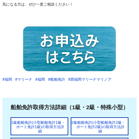
気になる方は、ぜひ一度ご相談ください！
#福岡
#マリーナ
#福岡
#船舶免許
#西福岡マリーナマリノア
船舶免許取得方法詳細（1級・2級・特殊小型）
1級船舶免許(小型船舶免許1級・
2級船舶免許(小型船舶免許2級・
ボート免許1級)の取得方法詳
ボート免許2級)の取得方法詳
細
細