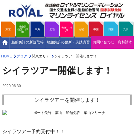
神奈川
大阪・神
東京
山梨・静
東海
北陸
近畿
中国
四国
九州
戸
岡
home
船舶免許の新規取得
船舶免許の更新・失効講習
お問い合わせ・資料請求
HOME
ブログ
関東エリア
シイラツアー開催します！
シイラツアー開催します！
2020.06.30
シイラツアーを開催します！
シイラツアー予約受付中！！