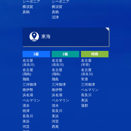
シーボニア
シーボニア
横須賀
横須賀
真鶴
真鶴
沼津
東海
1級
2級
特殊
名古屋
名古屋
名古屋
(長良川)
(長良川)
(常滑)
名古屋
名古屋
名古屋
(飛島)
(飛島)
(長良川)
飛島
飛島
常滑
三河御津
三河御津
三河御津
南伊勢
南伊勢
ベルマリン
浜名湖
浜名湖
長良川
ベルマリン
ベルマリン
美浜
清水
清水
蒲郡
焼津
長良川
長良川
美浜
美浜
河芸
河芸
西尾