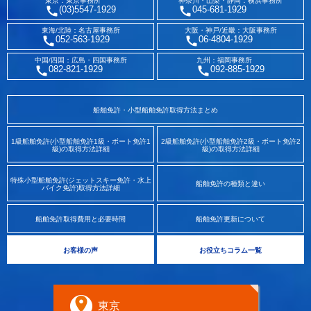
東京：東京事務所
神奈川・山梨・静岡：横浜事務所
(03)5547-1929
045-681-1929
東海/北陸：名古屋事務所
大阪・神戸/近畿：大阪事務所
052-563-1929
06-4804-1929
中国/四国：広島・四国事務所
九州：福岡事務所
082-821-1929
092-885-1929
船舶免許・小型船舶免許取得方法まとめ
1級船舶免許(小型船舶免許1級・ボート免許1
2級船舶免許(小型船舶免許2級・ボート免許2
級)の取得方法詳細
級)の取得方法詳細
特殊小型船舶免許(ジェットスキー免許・水上
船舶免許の種類と違い
バイク免許)取得方法詳細
船舶免許取得費用と必要時間
船舶免許更新について
お客様の声
お役立ちコラム一覧
東京