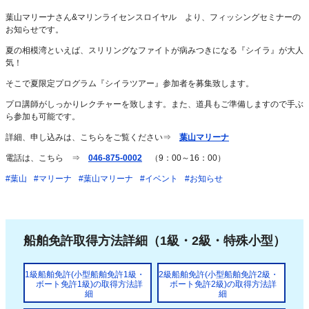
葉山マリーナさん&マリンライセンスロイヤル より、フィッシングセミナーの
お知らせです。
夏の相模湾といえば、スリリングなファイトが病みつきになる『シイラ』が大人
気！
そこで夏限定プログラム『シイラツアー』参加者を募集致します。
プロ講師がしっかりレクチャーを致します。また、道具もご準備しますので手ぶ
ら参加も可能です。
詳細、申し込みは、こちらをご覧ください⇒
葉山マリーナ
電話は、こちら ⇒
046-875-0002
（9：00～16：00）
#葉山
#マリーナ
#葉山マリーナ
#イベント
#お知らせ
船舶免許取得方法詳細（1級・2級・特殊小型）
1級船舶免許(小型船舶免許1級・
2級船舶免許(小型船舶免許2級・
ボート免許1級)の取得方法詳
ボート免許2級)の取得方法詳
細
細