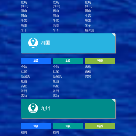
広島
広島
広島
(海田)
(海田)
(海田)
福山
福山
岡山
岡山
岡山
牛窓
牛窓
牛窓
境港
境港
境港
米子
米子
米子
鞆の浦
四国
1級
2級
特殊
今治
今治
来島
仁尾
仁尾
高松
新居浜
新居浜
詫間
松山
松山
高松
高松
詫間
詫間
高知
高知
九州
1級
2級
特殊
福岡
福岡