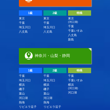
1級
2級
特殊
東京
東京
東京
(河口湖)
千葉
千葉
千葉
埼玉川口
埼玉川口
千葉いすみ
八丈島
八丈島
八丈島
新島
神奈川・山梨・静岡
1級
2級
特殊
千葉
千葉
千葉
埼玉川口
埼玉川口
千葉いすみ
横浜
横浜
横浜
(河口湖)
磯子
磯子
河口湖
葉山
葉山
河口湖
河口湖
熱海
熱海
リビエラ逗子
リビエラ逗子