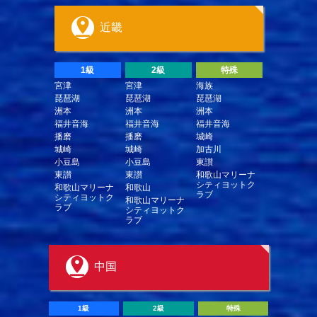
近畿
1級
2級
特殊
宮津
宮津
海族
琵琶湖
琵琶湖
琵琶湖
洲本
洲本
洲本
福井音海
福井音海
福井音海
播磨
播磨
城崎
城崎
城崎
加古川
小豆島
小豆島
東讃
東讃
東讃
和歌山マリーナ
シティヨットク
和歌山マリーナ
和歌山
ラブ
シティヨットク
和歌山マリーナ
ラブ
シティヨットク
ラブ
中国
1級
2級
特殊