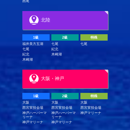
西尾
北陸
1級
2級
特殊
福井美方五湖
七尾
七尾
七尾
紀北
紀北
木崎湖
木崎湖
大阪・神戸
1級
2級
特殊
大阪
大阪
大阪
西宮実技会場
西宮実技会場
西宮実技会場
神戸ハーバーマ
神戸ハーバーマ
神戸マリーナ
リーナ
リーナ
神戸マリーナ
神戸マリーナ