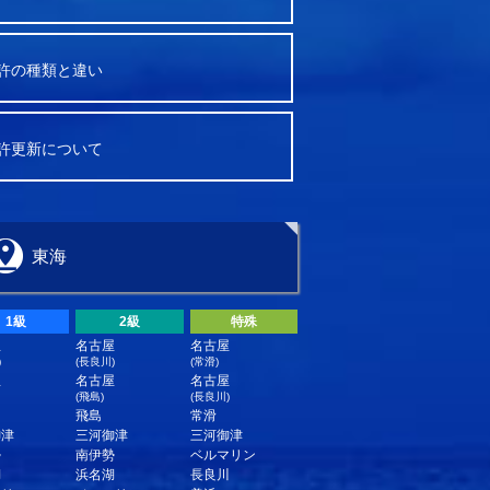
許の種類と違い
許更新について
東海
1級
2級
特殊
屋
名古屋
名古屋
)
(長良川)
(常滑)
屋
名古屋
名古屋
(飛島)
(長良川)
飛島
常滑
御津
三河御津
三河御津
勢
南伊勢
ベルマリン
湖
浜名湖
長良川