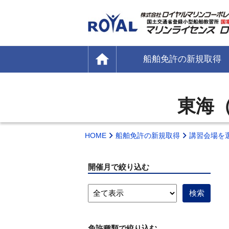
home
船舶免許の新規取得
東海
HOME
船舶免許の新規取得
講習会場を
開催月で絞り込む
免許種類で絞り込む