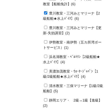
教室【船舶免許】(6)
豊川教室・三河みとマリーナ【2
級船舶★水上ﾊﾞｲｸ】(6)
豊川教室・三河みとマリーナ【更
新-失効講習】(2)
伊勢教室・南伊勢（五カ所湾ボー
トサービス）(1)
浜名湖教室・ﾍﾞﾙﾏﾘﾝ【2級船舶★
水上ﾊﾞｲｸ】(4)
美濃加茂教室・ｳｫｰﾀｰｼﾞｬﾊﾟﾝ【1
級/2級船舶★水上ﾊﾞｲｸ】(4)
清水教室・三保マリーナ【1級/2級
船舶】(5)
静岡エリア・ 2級→1級【進級】
(2)