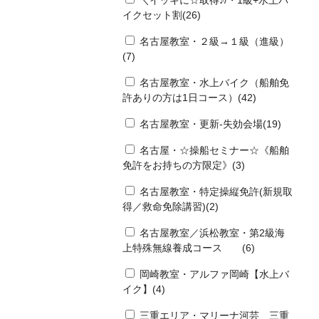
＼イッキに☆取得♪/・1級+水上バ
イクセット割(26)
名古屋教室・２級→１級（進級）
(7)
名古屋教室・水上バイク（船舶免
許ありの方は1日コース）(42)
名古屋教室・更新-失効会場(19)
名古屋・☆操船セミナー☆《船舶
免許をお持ちの方限定》(3)
名古屋教室・特定操縦免許(新規取
得／救命免除講習)(2)
名古屋教室／浜松教室・第2級海
上特殊無線養成コース (6)
岡崎教室・アルファ岡崎【水上バ
イク】(4)
三重エリア・マリーナ河芸 三重