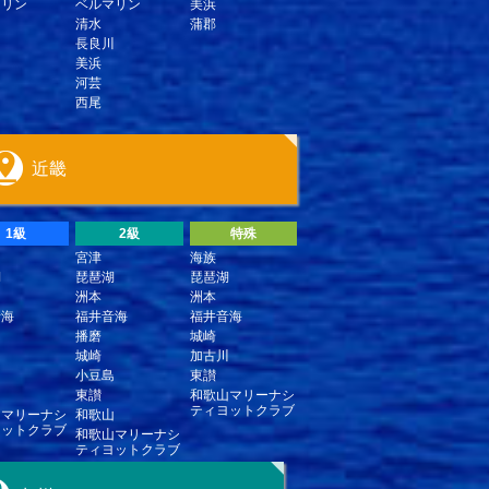
マリン
ベルマリン
美浜
清水
蒲郡
長良川
川
美浜
河芸
西尾
近畿
1級
2級
特殊
宮津
海族
湖
琵琶湖
琵琶湖
洲本
洲本
音海
福井音海
福井音海
播磨
城崎
城崎
加古川
島
小豆島
東讃
東讃
和歌山マリーナシ
ティヨットクラブ
山マリーナシ
和歌山
ヨットクラブ
和歌山マリーナシ
ティヨットクラブ