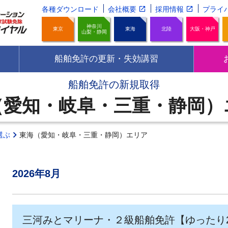
各種ダウンロード
会社概要
採用情報
プライ
神奈川
東京
東海
北陸
大阪・神戸
山梨・静岡
船舶免許の更新・失効講習
船舶免許の新規取得
（愛知・岐阜・三重・静岡）
選ぶ
東海（愛知・岐阜・三重・静岡）エリア
2026年8月
三河みとマリーナ・２級船舶免許【ゆったり2