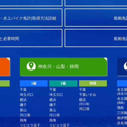
・水上バイク免許)取得方法詳細
船舶免
と必要時間
船舶免
神奈川・山梨・静岡
1級
2級
特殊
千葉
千葉
千葉
名古
(長良川
埼玉川口
埼玉川口
千葉いすみ
名古
横浜
横浜
横浜
(飛島)
(河口湖)
磯子
磯子
飛島
河口湖
葉山
葉山
三河
河口湖
河口湖
南伊
熱海
熱海
浜名
リビエラ逗子
リビエラ逗子