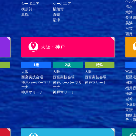
ベル
シーボニア
シーボニア
清水
横須賀
横須賀
焼津
真鶴
真鶴
長良
沼津
美浜
河芸
西尾
大阪・神戸
1級
2級
特殊
大阪
大阪
大阪
宮津
西宮実技会場
西宮実技会場
西宮実技会場
琵琶
神戸ハーバーマリ
神戸ハーバーマリ
神戸マリーナ
洲本
ーナ
ーナ
福井
神戸マリーナ
神戸マリーナ
播磨
城崎
小豆
東讃
和歌
ティ