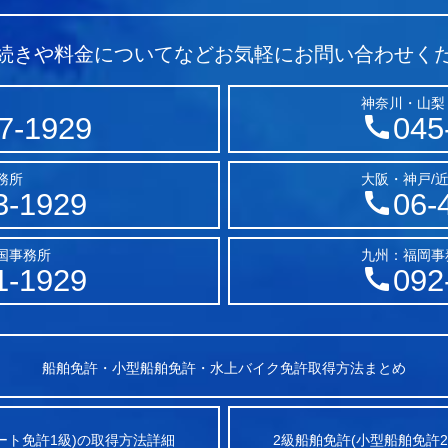
続きや料金についてなど
お気軽にお問い合わせく
神奈川・山梨
7-1929
045
務所
大阪・神戸/
3-1929
06-
国事務所
九州：福岡事
1-1929
092
船舶免許・小型船舶免許・水上バイク免許取得方法まとめ
ート免許1級)の取得方法詳細
2級船舶免許(小型船舶免許