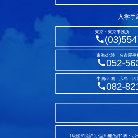
入学手
東京：東京事務所
(03)554
東海/北陸：名古屋事
052-56
中国/四国：広島・四
082-82
1級船舶免許(小型船舶免許1級・ボ