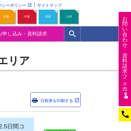
バシーポリシー
サイトマップ
近畿
中国
四国
九州
お
問
い
search
お申し込み・資料請求
合
わ
せ
資
エリア
料
請
求
フ
ォー
ム
touch_app
日程表を印刷する
call
.5日間コ