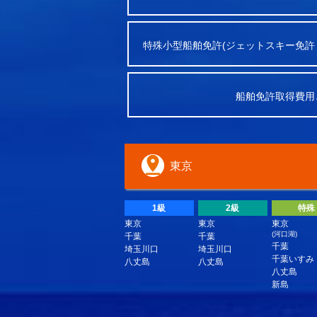
特殊小型船舶免許(ジェットスキー免許
船舶免許取得費用
東京
1級
2級
特殊
東京
東京
東京
(河口湖)
千葉
千葉
千葉
埼玉川口
埼玉川口
千葉いすみ
八丈島
八丈島
八丈島
新島