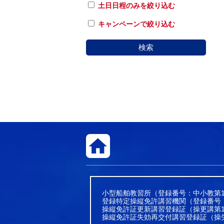
土日日程のみを絞り込む
キャンペーンで絞り込む
検索
小型船舶教習所（登録番号：中小教第1
登録特定操縦免許講習機関（登録番号
操縦免許証更新講習登録証（操更講第1
操縦免許証失効再交付講習登録証（操失