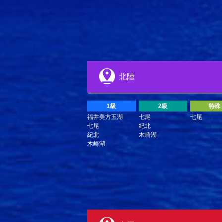
北陸
1級
2級
特殊
福井美方五湖
七尾
七尾
七尾
紀北
紀北
木崎湖
木崎湖