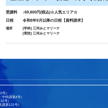
受講料
♪69,800円(税込)☆人気エリア☆
日程
令和8年9月以降の日程【資料請求】
場所
[学科]
三河みとマリーナ
[実技]
三河みとマリーナ
0号）
：中特講第4号）
32号）
講第131号）