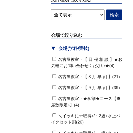
会場で絞り込む
会場(学科/実技)
名古屋教室・【 日 程 相 談 】★お
気軽にお問い合わせください★(4)
名古屋教室・【 8 月 早 割 】(21)
名古屋教室・【 9 月 早 割 】(39)
名古屋教室・★学割★コース【※
席数限定♪】(4)
＼イッキに☆取得♪/・2級+水上バ
イクセット割(26)