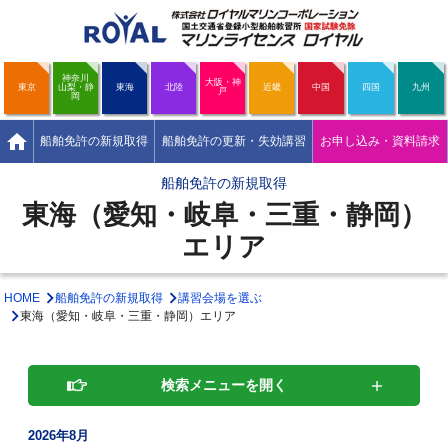
神奈川
大阪・神
東京
山梨・静
東海
北陸
近畿
中国
四国
九州
戸
岡
home
船舶免許の新規取得
船舶免許の更新・失効講習
お申し込み・資料請求
船舶免許の新規取得
東海（愛知・岐阜・三重・静岡）
エリア
HOME
船舶免許の新規取得
講習会場を選ぶ
東海（愛知・岐阜・三重・静岡）エリア
検索メニューを開く
2026年8月