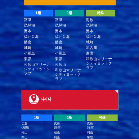
1級
2級
特殊
宮津
宮津
海族
琵琶湖
琵琶湖
琵琶湖
洲本
洲本
洲本
福井音海
福井音海
福井音海
播磨
播磨
城崎
城崎
城崎
加古川
小豆島
小豆島
東讃
東讃
東讃
和歌山マリーナ
シティヨットク
和歌山マリーナ
和歌山
ラブ
シティヨットク
和歌山マリーナ
ラブ
シティヨットク
ラブ
中国
1級
2級
特殊
広島
広島
広島
(海田)
(海田)
(海田)
福山
福山
岡山
岡山
岡山
牛窓