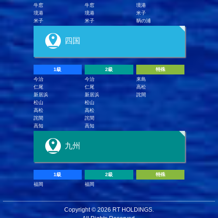
牛窓
牛窓
境港
境港
境港
米子
米子
米子
鞆の浦
四国
1級
2級
特殊
今治
今治
来島
仁尾
仁尾
高松
新居浜
新居浜
詫間
松山
松山
高松
高松
詫間
詫間
高知
高知
九州
1級
2級
特殊
福岡
福岡
Copyright ©
2026 RT HOLDINGS.