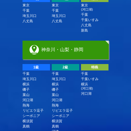
東京
東京
東京
(河口湖)
千葉
千葉
千葉
埼玉川口
埼玉川口
千葉いすみ
八丈島
八丈島
八丈島
新島
神奈川・山梨・静岡
1級
2級
特殊
千葉
千葉
千葉
埼玉川口
埼玉川口
千葉いすみ
横浜
横浜
横浜
(河口湖)
磯子
磯子
河口湖
葉山
葉山
河口湖
河口湖
熱海
熱海
リビエラ逗子
リビエラ逗子
シーボニア
シーボニア
横須賀
横須賀
真鶴
真鶴