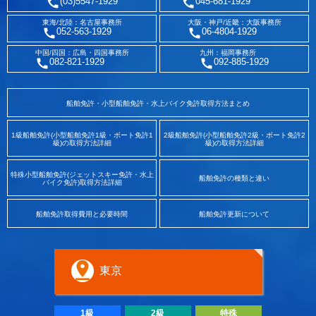
(03)5547-1929
045-681-1929
東海/北陸：名古屋事務所
大阪・神戸/近畿：大阪事務所
052-563-1929
06-4804-1929
中国/四国：広島・四国事務所
九州：福岡事務所
082-821-1929
092-885-1929
船舶免許・小型船舶免許・水上バイク免許取得方法まとめ
1級船舶免許(小型船舶免許1級・ボート免許1
2級船舶免許(小型船舶免許2級・ボート免許2
級)の取得方法詳細
級)の取得方法詳細
特殊小型船舶免許(ジェットスキー免許・水上
船舶免許の種類と違い
バイク免許)取得方法詳細
船舶免許取得費用と必要時間
船舶免許更新について
東京
1級
2級
特殊