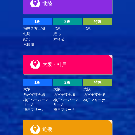
北陸
1級
2級
特殊
福井美方五湖
七尾
七尾
七尾
紀北
紀北
木崎湖
木崎湖
大阪・神戸
1級
2級
特殊
大阪
大阪
大阪
西宮実技会場
西宮実技会場
西宮実技会場
神戸ハーバーマ
神戸ハーバーマ
神戸マリーナ
リーナ
リーナ
神戸マリーナ
神戸マリーナ
近畿