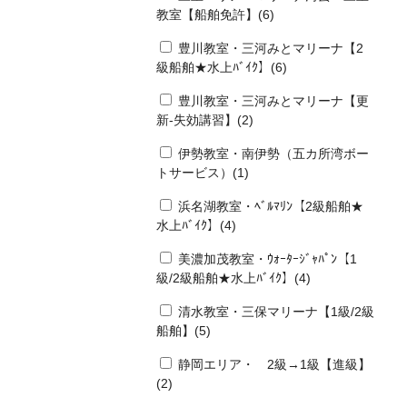
教室【船舶免許】(6)
豊川教室・三河みとマリーナ【2
級船舶★水上ﾊﾞｲｸ】(6)
豊川教室・三河みとマリーナ【更
新-失効講習】(2)
伊勢教室・南伊勢（五カ所湾ボー
トサービス）(1)
浜名湖教室・ﾍﾞﾙﾏﾘﾝ【2級船舶★
水上ﾊﾞｲｸ】(4)
美濃加茂教室・ｳｫｰﾀｰｼﾞｬﾊﾟﾝ【1
級/2級船舶★水上ﾊﾞｲｸ】(4)
清水教室・三保マリーナ【1級/2級
船舶】(5)
静岡エリア・ 2級→1級【進級】
(2)