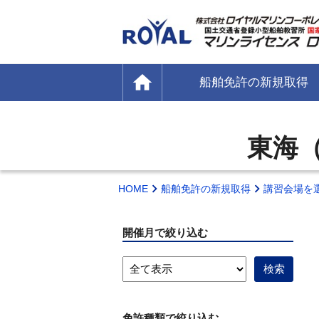
home
船舶免許の新規取得
東海
HOME
船舶免許の新規取得
講習会場を
開催月で絞り込む
免許種類で絞り込む