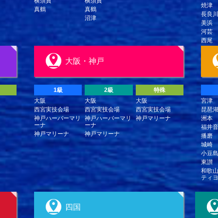
横須賀
横須賀
焼津
真鶴
真鶴
長良
沼津
美浜
河芸
西尾
大阪・神戸
1級
2級
特殊
大阪
大阪
大阪
宮津
西宮実技会場
西宮実技会場
西宮実技会場
琵琶
神戸ハーバーマリ
神戸ハーバーマリ
神戸マリーナ
洲本
ーナ
ーナ
福井
神戸マリーナ
神戸マリーナ
播磨
城崎
小豆
東讃
和歌
ティ
四国