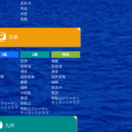
長良川
川
美浜
河芸
西尾
近畿
1級
2級
特殊
宮津
海族
湖
琵琶湖
琵琶湖
洲本
洲本
音海
福井音海
福井音海
播磨
城崎
城崎
加古川
島
小豆島
東讃
東讃
和歌山マリーナシ
ティヨットクラブ
山マリーナシ
和歌山
ヨットクラブ
和歌山マリーナシ
ティヨットクラブ
九州