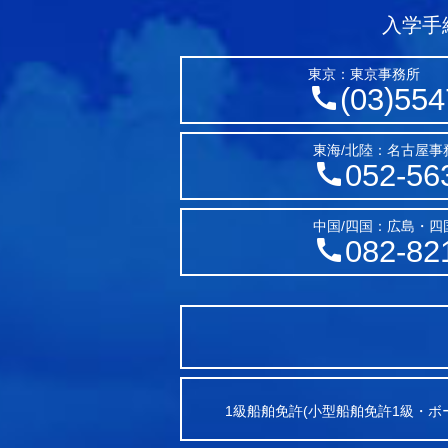
入学手
東京：東京事務所
(03)554
東海/北陸：名古屋事
052-56
中国/四国：広島・四
082-82
1級船舶免許(小型船舶免許1級・ボ