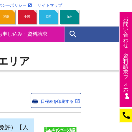
バシーポリシー
サイトマップ
近畿
中国
四国
九州
お
問
い
search
お申し込み・資料請求
合
わ
せ
資
エリア
料
請
求
フ
ォー
ム
touch_app
日程表を印刷する
call
免許）【人