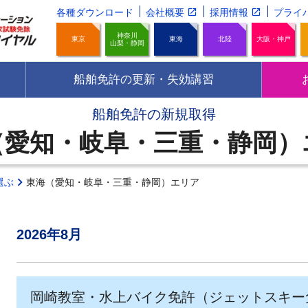
各種ダウンロード
会社概要
採用情報
プライ
神奈川
東京
東海
北陸
大阪・神戸
山梨・静岡
船舶免許の更新・失効講習
船舶免許の新規取得
（愛知・岐阜・三重・静岡）
選ぶ
東海（愛知・岐阜・三重・静岡）エリア
2026年8月
岡崎教室・水上バイク免許（ジェットスキー