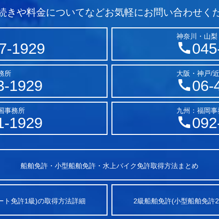
続きや料金についてなど
お気軽にお問い合わせく
神奈川・山梨
7-1929
045
務所
大阪・神戸/
3-1929
06-
国事務所
九州：福岡事
1-1929
092
船舶免許・小型船舶免許・水上バイク免許取得方法まとめ
ート免許1級)の取得方法詳細
2級船舶免許(小型船舶免許