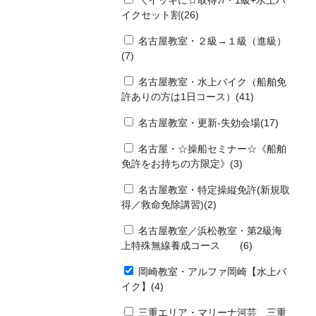
＼イッキに☆取得♪/・1級+水上バ
イクセット割(26)
名古屋教室・２級→１級（進級）
(7)
名古屋教室・水上バイク（船舶免
許ありの方は1日コース）(41)
名古屋教室・更新-失効会場(17)
名古屋・☆操船セミナー☆《船舶
免許をお持ちの方限定》(3)
名古屋教室・特定操縦免許(新規取
得／救命免除講習)(2)
名古屋教室／浜松教室・第2級海
上特殊無線養成コース (6)
岡崎教室・アルファ岡崎【水上バ
イク】(4)
三重エリア・マリーナ河芸 三重