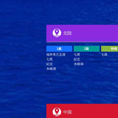
北陸
1級
2級
特殊
福井美方五湖
七尾
七尾
七尾
紀北
紀北
木崎湖
木崎湖
中国