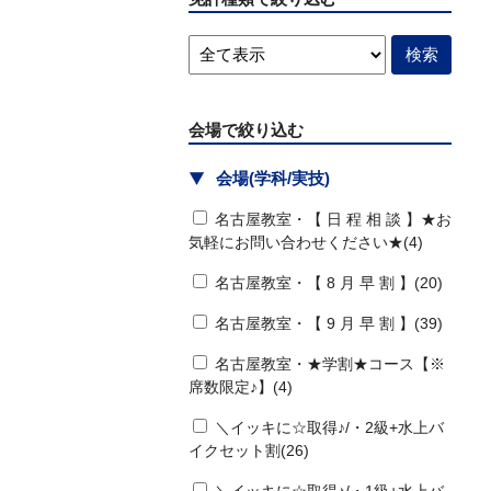
会場で絞り込む
会場(学科/実技)
名古屋教室・【 日 程 相 談 】★お
気軽にお問い合わせください★(4)
名古屋教室・【 8 月 早 割 】(20)
名古屋教室・【 9 月 早 割 】(39)
名古屋教室・★学割★コース【※
席数限定♪】(4)
＼イッキに☆取得♪/・2級+水上バ
イクセット割(26)