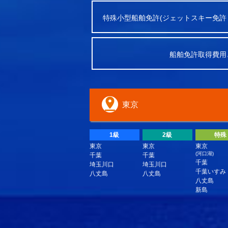
特殊小型船舶免許(ジェットスキー免許
船舶免許取得費用
東京
1級
2級
特殊
東京
東京
東京
(河口湖)
千葉
千葉
千葉
埼玉川口
埼玉川口
千葉いすみ
八丈島
八丈島
八丈島
新島