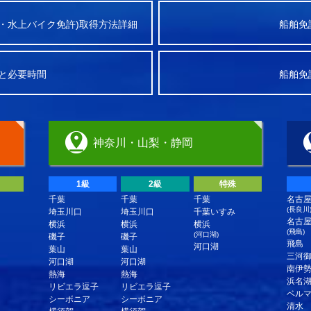
・水上バイク免許)取得方法詳細
船舶免
と必要時間
船舶免
神奈川・山梨・静岡
1級
2級
特殊
千葉
千葉
千葉
名古
(長良川
埼玉川口
埼玉川口
千葉いすみ
名古
横浜
横浜
横浜
(飛島)
(河口湖)
磯子
磯子
飛島
河口湖
葉山
葉山
三河
河口湖
河口湖
南伊
熱海
熱海
浜名
リビエラ逗子
リビエラ逗子
ベル
シーボニア
シーボニア
清水