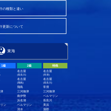
許の種類と違い
許更新について
東海
1級
2級
特殊
屋
名古屋
名古屋
)
(長良川)
(常滑)
屋
名古屋
名古屋
(飛島)
(長良川)
飛島
常滑
御津
三河御津
三河御津
勢
南伊勢
ベルマリン
湖
浜名湖
長良川
マリン
ベルマリン
美浜
清水
蒲郡