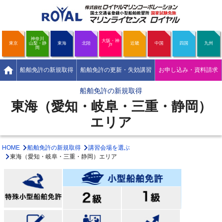
神奈川
大阪・神
東京
山梨・静
東海
北陸
近畿
中国
四国
九州
戸
岡
home
船舶免許の新規取得
船舶免許の更新・失効講習
お申し込み・資料請求
船舶免許の新規取得
東海（愛知・岐阜・三重・静岡）
エリア
HOME
船舶免許の新規取得
講習会場を選ぶ
東海（愛知・岐阜・三重・静岡）エリア