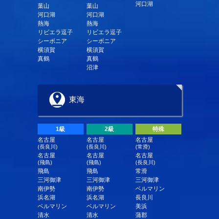
河口湖
葉山
葉山
河口湖
河口湖
熱海
熱海
リビエラ逗子
リビエラ逗子
シーボニア
シーボニア
横須賀
横須賀
真鶴
真鶴
沼津
東海
1級
2級
特殊
名古屋
名古屋
名古屋
(長良川)
(長良川)
(常滑)
名古屋
名古屋
名古屋
(飛島)
(飛島)
(長良川)
飛島
飛島
常滑
三河御津
三河御津
三河御津
南伊勢
南伊勢
ベルマリン
浜名湖
浜名湖
長良川
ベルマリン
ベルマリン
美浜
清水
清水
蒲郡