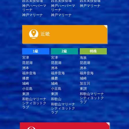
西宮実技会場
西宮実技会場
西宮実技会場
神戸ハーバーマ
神戸ハーバーマ
神戸マリーナ
リーナ
リーナ
神戸マリーナ
神戸マリーナ
近畿
1級
2級
特殊
宮津
宮津
海族
琵琶湖
琵琶湖
琵琶湖
洲本
洲本
洲本
福井音海
福井音海
福井音海
播磨
播磨
城崎
城崎
城崎
加古川
小豆島
小豆島
東讃
東讃
東讃
和歌山マリーナ
シティヨットク
和歌山マリーナ
和歌山
ラブ
シティヨットク
和歌山マリーナ
ラブ
シティヨットク
ラブ