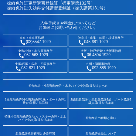
操縦免許証更新講習登録証（操更講第132号）
操縦免許証失効再交付講習登録証（操失講第131号）
入学手続きや料金についてなど
お気軽にお問い合わせください。
東京：東京事務所
神奈川・山梨・静岡：横浜事務所
(03)5547-1929
045-681-1929
東海/北陸：名古屋事務所
大阪・神戸/近畿：大阪事務所
052-563-1929
06-4804-1929
中国/四国：広島・四国事務所
九州：福岡事務所
082-821-1929
092-885-1929
船舶免許・小型船舶免許・水上バイク免許取得方法まとめ
1級船舶免許(小型船舶免許1級・ボート免許1
2級船舶免許(小型船舶免許2級・ボート免許2
級)の取得方法詳細
級)の取得方法詳細
特殊小型船舶免許(ジェットスキー免許・水上
船舶免許の種類と違い
バイク免許)取得方法詳細
船舶免許取得費用と必要時間
船舶免許更新について