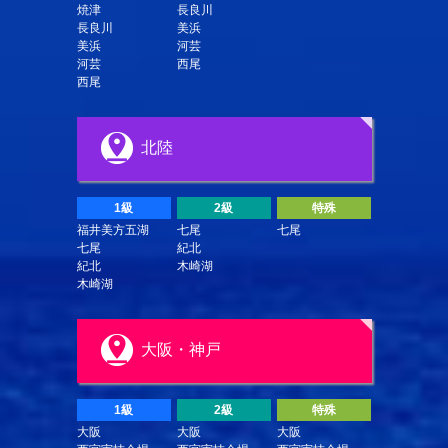
焼津
長良川
長良川
美浜
美浜
河芸
河芸
西尾
西尾
北陸
1級
2級
特殊
福井美方五湖
七尾
七尾
七尾
紀北
紀北
木崎湖
木崎湖
大阪・神戸
1級
2級
特殊
大阪
大阪
大阪