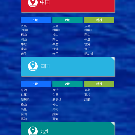
中国
1級
2級
特殊
広島
広島
広島
(海田)
(海田)
(海田)
福山
福山
岡山
岡山
岡山
牛窓
牛窓
牛窓
境港
境港
境港
米子
米子
米子
鞆の浦
四国
1級
2級
特殊
今治
今治
来島
仁尾
仁尾
高松
新居浜
新居浜
詫間
松山
松山
高松
高松
詫間
詫間
高知
高知
九州