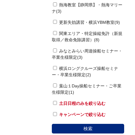
熱海教室【静岡県】・熱海マリー
ナ(3)
更新失効講習・横浜YBM教室(9)
関東エリア・特定操縦免許（新規
取得／救命免除講習）(8)
みなとみらい周遊操船セミナー・
卒業生様限定(3)
横浜ロングクルーズ操船セミナ
ー・卒業生様限定(2)
葉山１Day操船セミナー・ご卒業
生様限定(1)
土日日程のみを絞り込む
キャンペーンで絞り込む
検索