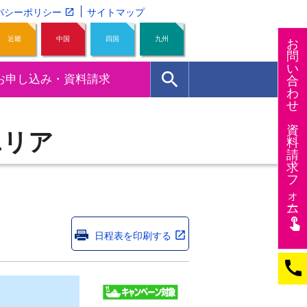
バシーポリシー
サイトマップ
近畿
中国
四国
九州
お
問
い
search
お申し込み・資料請求
合
わ
せ
資
エリア
料
請
求
フ
ォー
ム
touch_app
日程表を印刷する
call