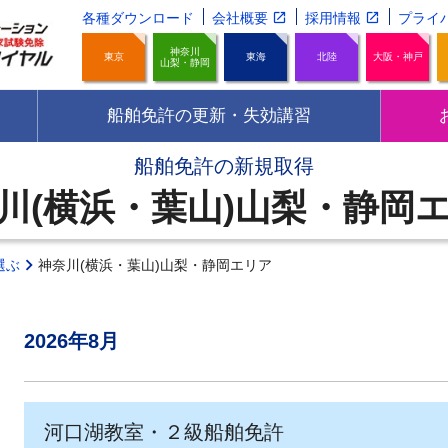
各種ダウンロード
会社概要
採用情報
プライ
神奈川
東京
東海
北陸
大阪・神戸
山梨・静岡
船舶免許の更新・失効講習
船舶免許の新規取得
川(横浜・葉山)山梨・静岡
選ぶ
神奈川(横浜・葉山)山梨・静岡エリア
2026年8月
河口湖教室・２級船舶免許