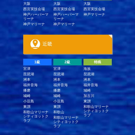
大阪
大阪
大阪
西宮実技会場
西宮実技会場
西宮実技会場
神戸ハーバーマ
神戸ハーバーマ
神戸マリーナ
リーナ
リーナ
神戸マリーナ
神戸マリーナ
近畿
1級
2級
特殊
宮津
宮津
海族
琵琶湖
琵琶湖
琵琶湖
洲本
洲本
洲本
福井音海
福井音海
福井音海
播磨
播磨
城崎
城崎
城崎
加古川
小豆島
小豆島
東讃
東讃
東讃
和歌山マリーナ
シティヨットク
和歌山マリーナ
和歌山
ラブ
シティヨットク
和歌山マリーナ
ラブ
シティヨットク
ラブ