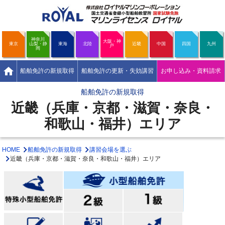
神奈川
大阪・神
東京
山梨・静
東海
北陸
近畿
中国
四国
九州
戸
岡
home
船舶免許の新規取得
船舶免許の更新・失効講習
お申し込み・資料請求
船舶免許の新規取得
近畿（兵庫・京都・滋賀・奈良・
和歌山・福井）エリア
HOME
船舶免許の新規取得
講習会場を選ぶ
近畿（兵庫・京都・滋賀・奈良・和歌山・福井）エリア