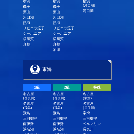
横浜
横浜
横浜
(河口湖)
磯子
磯子
河口湖
葉山
葉山
河口湖
河口湖
熱海
熱海
リビエラ逗子
リビエラ逗子
シーボニア
シーボニア
横須賀
横須賀
真鶴
真鶴
沼津
東海
1級
2級
特殊
名古屋
名古屋
名古屋
(長良川)
(長良川)
(常滑)
名古屋
名古屋
名古屋
(飛島)
(飛島)
(長良川)
飛島
飛島
常滑
三河御津
三河御津
三河御津
南伊勢
南伊勢
ベルマリン
浜名湖
浜名湖
長良川