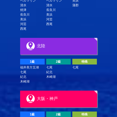
ベルマリン
ベルマリン
美浜
清水
清水
蒲郡
焼津
長良川
長良川
美浜
美浜
河芸
河芸
西尾
西尾
北陸
1級
2級
特殊
福井美方五湖
七尾
七尾
七尾
紀北
紀北
木崎湖
木崎湖
大阪・神戸
1級
2級
特殊