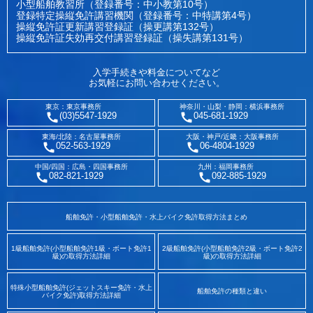
小型船舶教習所（登録番号：中小教第10号）
登録特定操縦免許講習機関（登録番号：中特講第4号）
操縦免許証更新講習登録証（操更講第132号）
操縦免許証失効再交付講習登録証（操失講第131号）
入学手続きや料金についてなど
お気軽にお問い合わせください。
東京：東京事務所
神奈川・山梨・静岡：横浜事務所
(03)5547-1929
045-681-1929
東海/北陸：名古屋事務所
大阪・神戸/近畿：大阪事務所
052-563-1929
06-4804-1929
中国/四国：広島・四国事務所
九州：福岡事務所
082-821-1929
092-885-1929
船舶免許・小型船舶免許・水上バイク免許取得方法まとめ
1級船舶免許(小型船舶免許1級・ボート免許1
2級船舶免許(小型船舶免許2級・ボート免許2
級)の取得方法詳細
級)の取得方法詳細
特殊小型船舶免許(ジェットスキー免許・水上
船舶免許の種類と違い
バイク免許)取得方法詳細