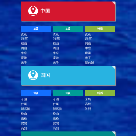
中国
1級
2級
特殊
広島
広島
広島
(海田)
(海田)
(海田)
福山
福山
岡山
岡山
岡山
牛窓
牛窓
牛窓
境港
境港
境港
米子
米子
米子
鞆の浦
四国
1級
2級
特殊
今治
今治
来島
仁尾
仁尾
高松
新居浜
新居浜
詫間
松山
松山
高松
高松
詫間
詫間
高知
高知