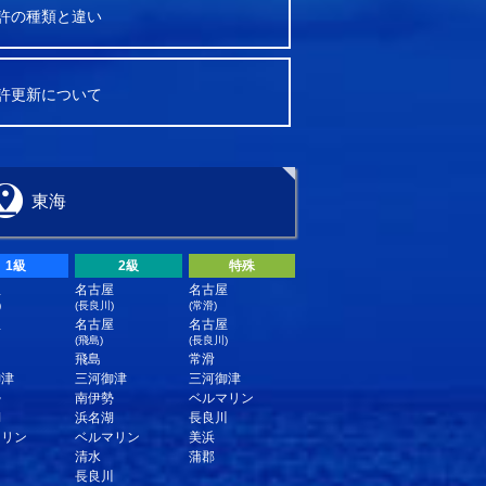
許の種類と違い
許更新について
東海
1級
2級
特殊
屋
名古屋
名古屋
)
(長良川)
(常滑)
屋
名古屋
名古屋
(飛島)
(長良川)
飛島
常滑
御津
三河御津
三河御津
勢
南伊勢
ベルマリン
湖
浜名湖
長良川
マリン
ベルマリン
美浜
清水
蒲郡
長良川