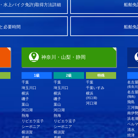
・水上バイク免許)取得方法詳細
船舶免
と必要時間
船舶免
神奈川・山梨・静岡
1級
2級
特殊
千葉
千葉
千葉
名古
(長良川
埼玉川口
埼玉川口
千葉いすみ
名古
横浜
横浜
横浜
(飛島)
(河口湖)
磯子
磯子
飛島
河口湖
葉山
葉山
三河
河口湖
河口湖
南伊
熱海
熱海
浜名
リビエラ逗子
リビエラ逗子
ベル
シーボニア
シーボニア
清水
横須賀
横須賀
焼津
真鶴
真鶴