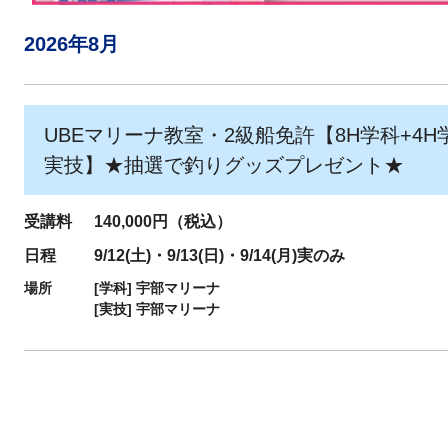
2026年8月
UBEマリーナ教室・2級船免許【8H学科+4H
実技】★抽選で釣りグッズプレゼント★
受講料
140,000円（税込）
日程
9/12(土)・9/13(日)・9/14(月)実のみ
場所
[学科]
宇部マリーナ
[実技]
宇部マリーナ