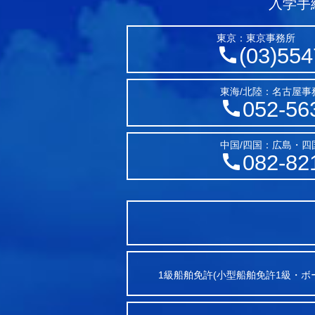
入学手
東京：東京事務所
(03)554
東海/北陸：名古屋事
052-56
中国/四国：広島・四
082-82
1級船舶免許(小型船舶免許1級・ボ