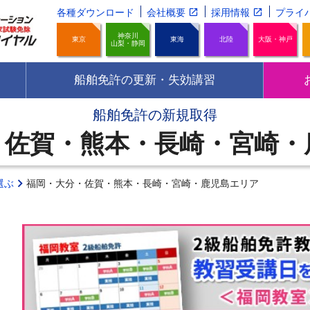
各種ダウンロード
会社概要
採用情報
プライ
神奈川
東京
東海
北陸
大阪・神戸
山梨・静岡
船舶免許の更新・失効講習
船舶免許の新規取得
・佐賀・熊本・長崎・宮崎・
選ぶ
福岡・大分・佐賀・熊本・長崎・宮崎・鹿児島エリア