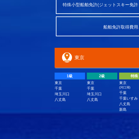
特殊小型船舶免許(ジェットスキー免許
船舶免許取得費用
東京
1級
2級
特殊
東京
東京
東京
(河口湖)
千葉
千葉
千葉
埼玉川口
埼玉川口
千葉いすみ
八丈島
八丈島
八丈島
新島