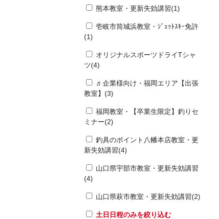
熊本教室・更新失効講習(1)
壱岐市筒城浜教室・ｼﾞｪｯﾄｽｷｰ免許
(1)
オリジナルスポーツドライTシャ
ツ(4)
♬企業様向け・福岡エリア【出張
教室】(3)
福岡教室・【卒業生限定】釣りセ
ミナー(2)
釣具のポイント八幡本店教室・更
新失効講習(4)
山口県宇部市教室・更新失効講習
(4)
山口県萩市教室・更新失効講習(2)
土日日程のみを絞り込む