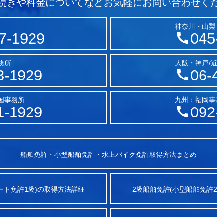
続きや料金についてなど
お気軽にお問い合わせく
神奈川・山梨
7-1929
045
務所
大阪・神戸/
3-1929
06-
国事務所
九州：福岡事
1-1929
092
船舶免許・小型船舶免許・水上バイク免許取得方法まとめ
ート免許1級)の取得方法詳細
2級船舶免許(小型船舶免許