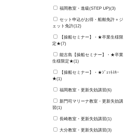
福岡教室・進級(STEP UP)(3)
セット申込がお得・船舶免許＋ジ
ェット免許(12)
【操船セミナー】・★卒業生様限
定★(7)
能古島【操船セミナー】・★卒業
生様限定★(1)
【操船セミナー】・★ｼﾞｪｯﾄｽｷｰ
★(1)
福岡教室・更新失効講習(6)
新門司マリーナ教室・更新失効講
習(1)
長崎教室・更新失効講習(1)
大分教室・更新失効講習(3)