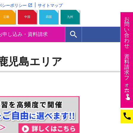
バシーポリシー
サイトマップ
近畿
中国
四国
九州
お
問
い
search
お申し込み・資料請求
合
わ
せ
資
鹿児島エリア
料
請
求
フ
ォー
ム
touch_app
call