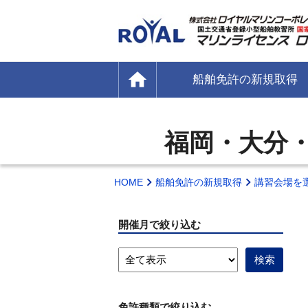
home
船舶免許の新規取得
福岡・大分
HOME
船舶免許の新規取得
講習会場を
開催月で絞り込む
免許種類で絞り込む