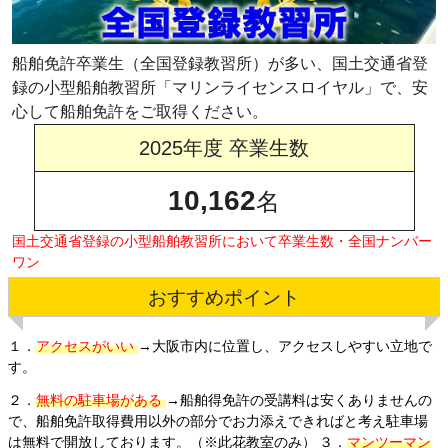
船舶免許卒業生（全国登録教習所）が多い、国土交通省登
録の小型船舶教習所「マリンライセンスロイヤル」で、安
心して船舶免許をご取得ください。
2025年度 卒業生数
10,162
名
国土交通省登録の小型船舶教習所において卒業生数・全国ナンバー
ワン
おすすめポイント
１．
アクセスがいい
→大阪市内に位置し、アクセスしやすい立地で
す。
２．
無料の駐車場がある
→船舶得免許の受講料は安くありませんの
で、船舶免許取得費用以外の部分でお力添えできればと考え駐車場
は無料で開放しております。（※此花教室のみ）
３．
マンツーマン