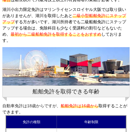
湖川小出力限定免許はマリンライセンスロイヤル大阪では取り扱い
がありませんが、湖川を取得したあと
二級小型船舶免許にステップ
アップ
する方が多いです。湖川所持者でも二級船舶免許にステップ
アップする場合は、免除科目も少なく受講料の割引などもないた
め、
最初から二級船舶免許を取得することをおすすめ
しておりま
す。
船舶免許を取得できる年齢
自動車免許は18歳からですが、
船舶免許は16歳から
取得することが
できます。
免許の種類
年齢制限