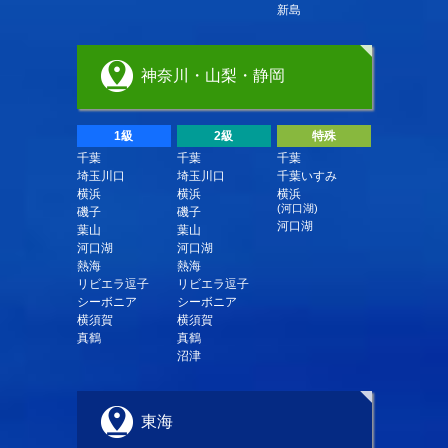
新島
神奈川・山梨・静岡
1級
2級
特殊
千葉
千葉
千葉
埼玉川口
埼玉川口
千葉いすみ
横浜
横浜
横浜
(河口湖)
磯子
磯子
河口湖
葉山
葉山
河口湖
河口湖
熱海
熱海
リビエラ逗子
リビエラ逗子
シーボニア
シーボニア
横須賀
横須賀
真鶴
真鶴
沼津
東海