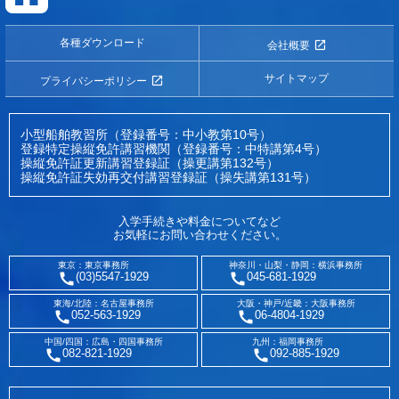
各種ダウンロード
会社概要
サイトマップ
プライバシーポリシー
小型船舶教習所（登録番号：中小教第10号）
登録特定操縦免許講習機関（登録番号：中特講第4号）
操縦免許証更新講習登録証（操更講第132号）
操縦免許証失効再交付講習登録証（操失講第131号）
入学手続きや料金についてなど
お気軽にお問い合わせください。
東京：東京事務所
神奈川・山梨・静岡：横浜事務所
(03)5547-1929
045-681-1929
東海/北陸：名古屋事務所
大阪・神戸/近畿：大阪事務所
052-563-1929
06-4804-1929
中国/四国：広島・四国事務所
九州：福岡事務所
082-821-1929
092-885-1929