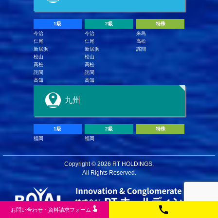
1級
2級
特殊
今治
今治
来島
仁尾
仁尾
高松
新居浜
新居浜
詫間
松山
松山
高松
高松
詫間
詫間
高知
高知
九州
1級
2級
特殊
福岡
福岡
Copyright ©
2026 RT HOLDINGS.
All Rights Reserved.
call
touch_app
お問い合わせ
・
資料請求フ
ォー
ム