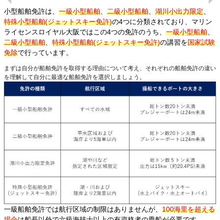
小型船舶免許は、
一級小型船舶
、
二級小型船舶
、
湖川小出力限定
、
特殊小型船舶(ジェットスキー免許)
の4つに分類されており、マリン
ライセンスロイヤル大阪ではこの4つの免許のうち、
一級小型船舶
、
二級小型船舶
、
特殊小型船舶(ジェットスキー免許)
の講習を
国家試験
免除
で行っています。
まずは自分が船舶免許を取得する理由について考え、それぞれの船舶免許の違い
を理解して自分に最適な船舶免許を選択しましょう。
一級船舶免許では航行区域の制限はありませんが、
100海里を超える
場合
は船長以外で六級海技士以上の有資格者の乗船が必要です。