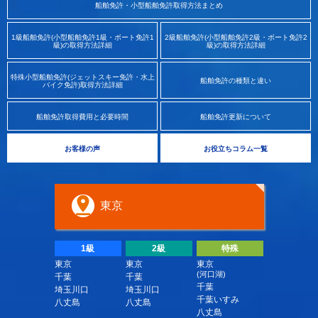
船舶免許・小型船舶免許取得方法まとめ
1級船舶免許(小型船舶免許1級・ボート免許1
2級船舶免許(小型船舶免許2級・ボート免許2
級)の取得方法詳細
級)の取得方法詳細
特殊小型船舶免許(ジェットスキー免許・水上
船舶免許の種類と違い
バイク免許)取得方法詳細
船舶免許取得費用と必要時間
船舶免許更新について
お客様の声
お役立ちコラム一覧
東京
1級
2級
特殊
東京
東京
東京
(河口湖)
千葉
千葉
千葉
埼玉川口
埼玉川口
千葉いすみ
八丈島
八丈島
八丈島