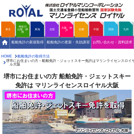
神奈川
大阪・神
東京
山梨・静
東海
北陸
近畿
中国
四国
九州
戸
岡
home
船舶免許の新規取得
船舶免許の更新・失効講習
お問い合わせ・資料請求
HOME
船舶免許の取得方法
堺市にお住まいの方－船舶免許・ジェットスキー免許はマリンライセンスロイ
ル大阪
堺市にお住まいの方
船舶免許・ジェットスキー
免許は マリンライセンスロイヤル大阪