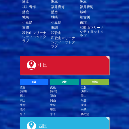
洲本
洲本
洲本
福井音海
福井音海
福井音海
播磨
播磨
城崎
城崎
城崎
加古川
小豆島
小豆島
東讃
東讃
東讃
和歌山マリーナ
シティヨットク
和歌山マリーナ
和歌山
ラブ
シティヨットク
和歌山マリーナ
ラブ
シティヨットク
ラブ
中国
1級
2級
特殊
広島
広島
広島
(海田)
(海田)
(海田)
福山
福山
岡山
岡山
岡山
牛窓
牛窓
牛窓
境港
境港
境港
米子
米子
米子
鞆の浦
四国