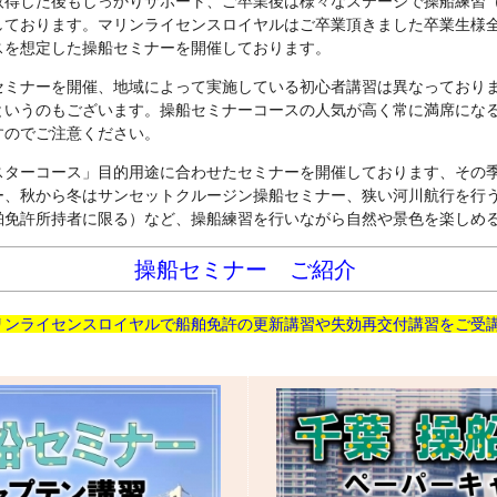
取得した後もしっかりサポート、ご卒業後は様々なステージで操船練習
しております。マリンライセンスロイヤルはご卒業頂きました卒業生様
スを想定した操船セミナーを開催しております。
セミナーを開催、地域によって実施している初心者講習は異なっており
というのもございます。操船セミナーコースの人気が高く常に満席にな
すのでご注意ください。
スターコース」目的用途に合わせたセミナーを開催しております、その
ー、秋から冬はサンセットクルージン操船セミナー、狭い河川航行を行
舶免許所持者に限る）など、操船練習を行いながら自然や景色を楽しめ
操船セミナー ご紹介
リンライセンスロイヤルで船舶免許の更新講習や失効再交付講習をご受