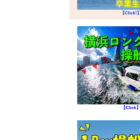
【Click!
【Click