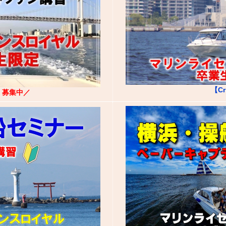
【Cr
】
募集中／