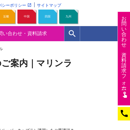
バシーポリシー
サイトマップ
近畿
中国
四国
九州
お
問
い
search
問い合わせ・資料請求
合
わ
せ
ル
資
料
のご案内｜マリンラ
請
求
フ
ォー
ム
touch_app
call