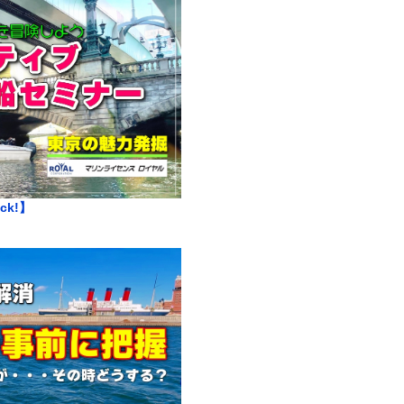
ick!】