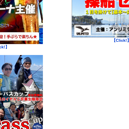
【Click!
ck!】