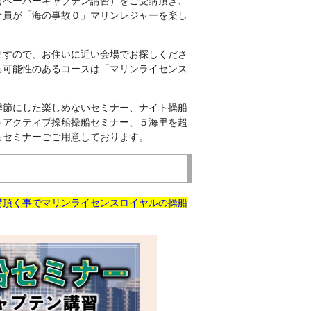
（ペーパーキャプテン講習）をご受講頂き、
全員が「海の事故０」マリンレジャーを楽し
ますので、お住いに近い会場でお探しくださ
る可能性のあるコースは「マリンライセンス
季節にした楽しめないセミナー、ナイト操船
うアクティブ操船操船セミナー、５海里を超
るセミナーごご用意しております。
講頂く事でマリンライセンスロイヤルの操船