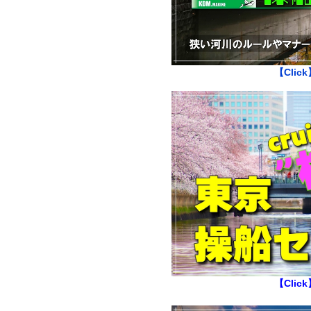
【Click
【Click