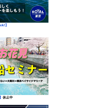
ick!】
k】
休止中