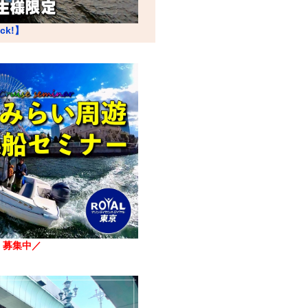
ick!】
】
募集中／