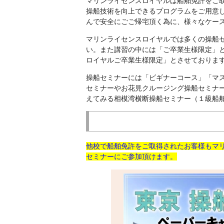
マリンライセンスロイヤルは船舶免許をご
操船技術を向上できるプログラムをご用意
んで安全にごご帰宅頂く為に、様々なケー
マリンライセンスロイヤルでは多くの操船
い。また講習の中には「ご卒業生様限定」
ロイヤルご卒業生様限定」とさせておりま
操船セミナーには「ビギナーコース」「マ
セミナーやお花見クルージング操船セミナ
えてみる相模湾横断操船セミナー（１級船
他校で船舶免許をご取得されたお客様もマ
セミナーにご参加頂けます。