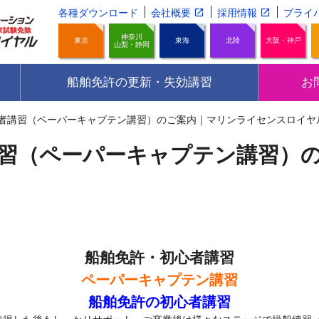
各種ダウンロード
会社概要
採用情報
プライ
神奈川
東京
東海
北陸
大阪・神戸
山梨・静岡
船舶免許の更新・失効講習
お
者講習（ペーパーキャプテン講習）のご案内｜マリンライセンスロイヤ
習（ペーパーキャプテン講習）
船舶免許・初心者講習
ペーパーキャプテン講習
船舶免許
の初心者講習