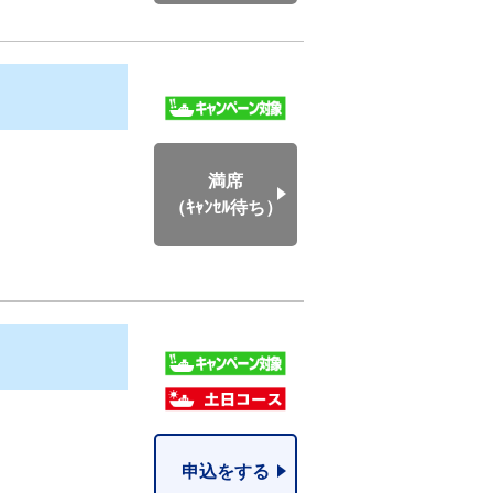
満席
（ｷｬﾝｾﾙ待ち）
申込をする