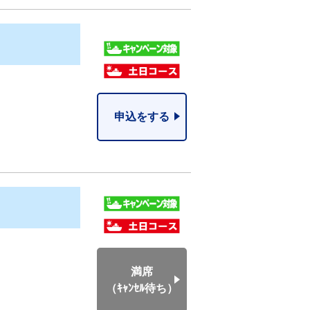
申込をする
満席
（ｷｬﾝｾﾙ待ち）