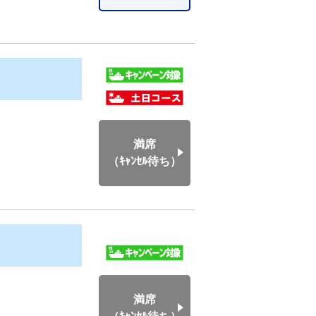
満席
（ｷｬﾝｾﾙ待ち）
満席