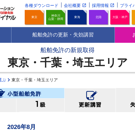
各種ダウンロード
会社概要
採用情報
プライ
神奈川
東京
東海
北陸
大阪・神戸
山梨・静岡
船舶免許の更新・失効講習
船舶免許の新規取得
東京・千葉・埼玉エリア
選ぶ
東京・千葉・埼玉エリア
2026年8月