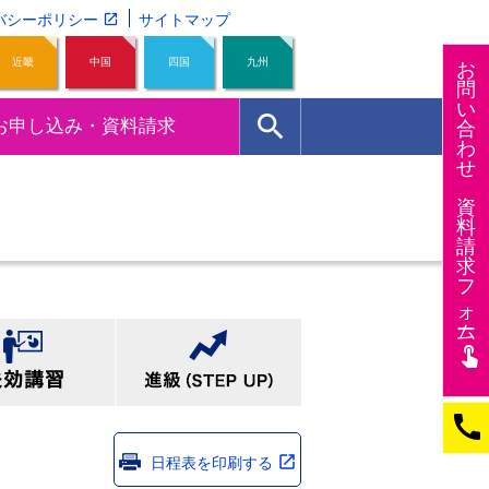
バシーポリシー
サイトマップ
近畿
中国
四国
九州
お
問
い
search
お申し込み・資料請求
合
わ
せ
資
料
請
求
フ
ォー
ム
touch_app
call
日程表を印刷する