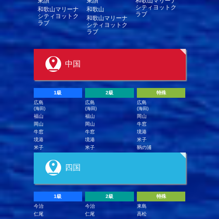
東讃
東讃
和歌山マリーナ
シティヨットク
和歌山マリーナ
和歌山
ラブ
シティヨットク
和歌山マリーナ
ラブ
シティヨットク
ラブ
中国
1級
2級
特殊
広島
広島
広島
(海田)
(海田)
(海田)
福山
福山
岡山
岡山
岡山
牛窓
牛窓
牛窓
境港
境港
境港
米子
米子
米子
鞆の浦
四国
1級
2級
特殊
今治
今治
来島
仁尾
仁尾
高松