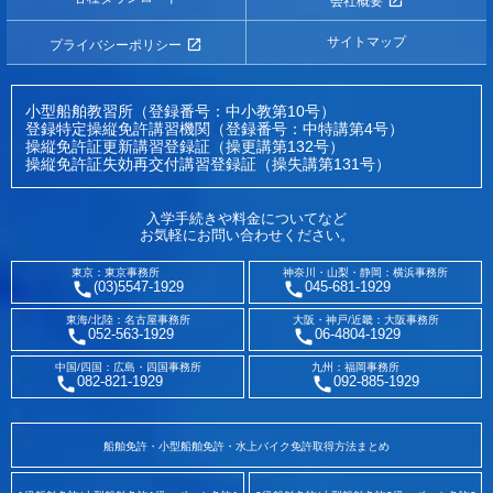
会社概要
サイトマップ
プライバシーポリシー
小型船舶教習所（登録番号：中小教第10号）
登録特定操縦免許講習機関（登録番号：中特講第4号）
操縦免許証更新講習登録証（操更講第132号）
操縦免許証失効再交付講習登録証（操失講第131号）
入学手続きや料金についてなど
お気軽にお問い合わせください。
東京：東京事務所
神奈川・山梨・静岡：横浜事務所
(03)5547-1929
045-681-1929
東海/北陸：名古屋事務所
大阪・神戸/近畿：大阪事務所
052-563-1929
06-4804-1929
中国/四国：広島・四国事務所
九州：福岡事務所
082-821-1929
092-885-1929
船舶免許・小型船舶免許・水上バイク免許取得方法まとめ