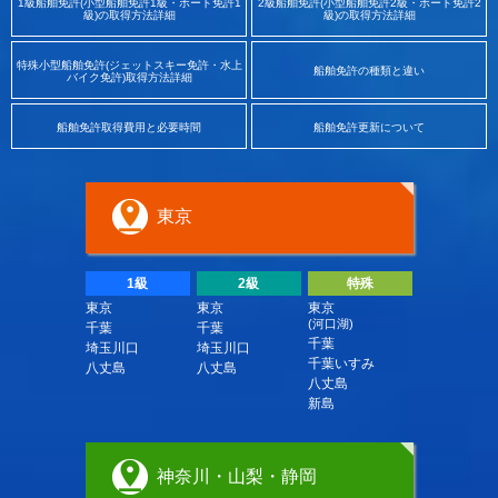
1級船舶免許(小型船舶免許1級・ボート免許1
2級船舶免許(小型船舶免許2級・ボート免許2
級)の取得方法詳細
級)の取得方法詳細
特殊小型船舶免許(ジェットスキー免許・水上
船舶免許の種類と違い
バイク免許)取得方法詳細
船舶免許取得費用と必要時間
船舶免許更新について
東京
1級
2級
特殊
東京
東京
東京
(河口湖)
千葉
千葉
千葉
埼玉川口
埼玉川口
千葉いすみ
八丈島
八丈島
八丈島
新島
神奈川・山梨・静岡