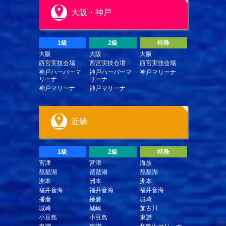
大阪・神戸
1級
2級
特殊
大阪
大阪
大阪
西宮実技会場
西宮実技会場
西宮実技会場
神戸ハーバーマ
神戸ハーバーマ
神戸マリーナ
リーナ
リーナ
神戸マリーナ
神戸マリーナ
近畿
1級
2級
特殊
宮津
宮津
海族
琵琶湖
琵琶湖
琵琶湖
洲本
洲本
洲本
福井音海
福井音海
福井音海
播磨
播磨
城崎
城崎
城崎
加古川
小豆島
小豆島
東讃