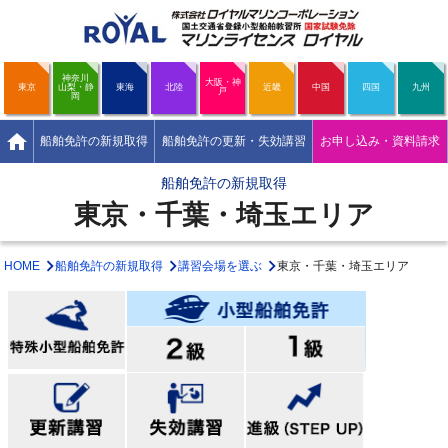
神奈川
大阪・神
東京
山梨・静
東海
北陸
近畿
中国
四国
九州
戸
岡
home
船舶免許の新規取得
船舶免許の更新・失効講習
お申し込み・資料請求
船舶免許の新規取得
東京・千葉・埼玉エリア
HOME
船舶免許の新規取得
講習会場を選ぶ
東京・千葉・埼玉エリア