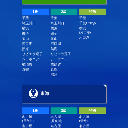
1級
2級
特殊
千葉
千葉
千葉
埼玉川口
埼玉川口
千葉いすみ
横浜
横浜
横浜
(河口湖)
磯子
磯子
河口湖
葉山
葉山
河口湖
河口湖
熱海
熱海
リビエラ逗子
リビエラ逗子
シーボニア
シーボニア
横須賀
横須賀
真鶴
真鶴
沼津
東海
1級
2級
特殊
名古屋
名古屋
名古屋
(長良川)
(長良川)
(常滑)
名古屋
名古屋
名古屋