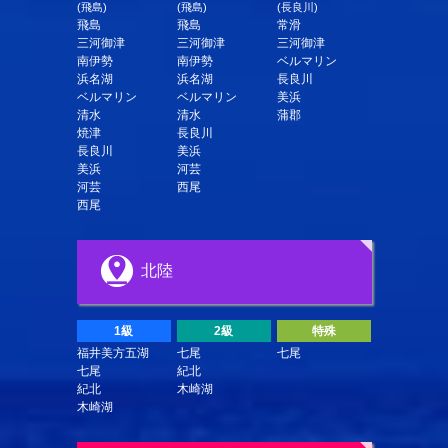
(飛島)
(飛島)
(長良川)
飛島
飛島
常滑
三河御津
三河御津
三河御津
南伊勢
南伊勢
ベルマリン
浜名湖
浜名湖
長良川
ベルマリン
ベルマリン
美浜
清水
清水
蒲郡
焼津
長良川
長良川
美浜
美浜
河芸
河芸
西尾
西尾
北陸
1級
2級
特殊
福井美方五湖
七尾
七尾
七尾
紀北
紀北
木崎湖
木崎湖