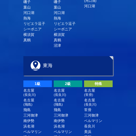
(河口湖)
磯子
磯子
河口湖
葉山
葉山
河口湖
河口湖
熱海
熱海
リビエラ逗子
リビエラ逗子
シーボニア
シーボニア
横須賀
横須賀
真鶴
真鶴
沼津
東海
1級
2級
特殊
名古屋
名古屋
名古屋
(長良川)
(長良川)
(常滑)
名古屋
名古屋
名古屋
(飛島)
(飛島)
(長良川)
飛島
飛島
常滑
三河御津
三河御津
三河御津
南伊勢
南伊勢
ベルマリン
浜名湖
浜名湖
長良川
ベルマリン
ベルマリン
美浜