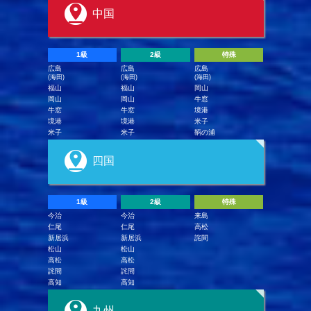
中国
1級
2級
特殊
広島
広島
広島
(海田)
(海田)
(海田)
福山
福山
岡山
岡山
岡山
牛窓
牛窓
牛窓
境港
境港
境港
米子
米子
米子
鞆の浦
四国
1級
2級
特殊
今治
今治
来島
仁尾
仁尾
高松
新居浜
新居浜
詫間
松山
松山
高松
高松
詫間
詫間
高知
高知