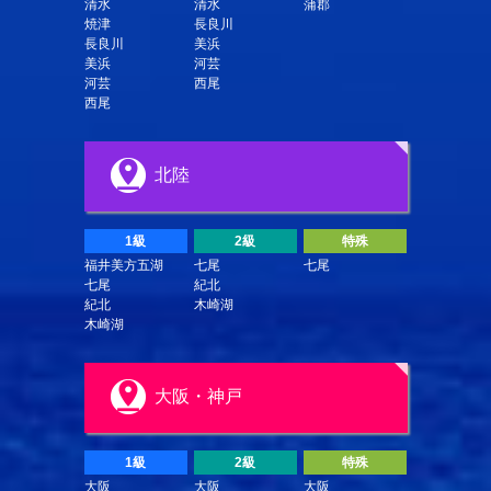
清水
清水
蒲郡
焼津
長良川
長良川
美浜
美浜
河芸
河芸
西尾
西尾
北陸
1級
2級
特殊
福井美方五湖
七尾
七尾
七尾
紀北
紀北
木崎湖
木崎湖
大阪・神戸
1級
2級
特殊
大阪
大阪
大阪