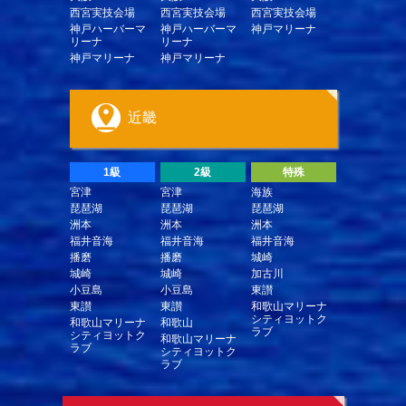
西宮実技会場
西宮実技会場
西宮実技会場
神戸ハーバーマ
神戸ハーバーマ
神戸マリーナ
リーナ
リーナ
神戸マリーナ
神戸マリーナ
近畿
1級
2級
特殊
宮津
宮津
海族
琵琶湖
琵琶湖
琵琶湖
洲本
洲本
洲本
福井音海
福井音海
福井音海
播磨
播磨
城崎
城崎
城崎
加古川
小豆島
小豆島
東讃
東讃
東讃
和歌山マリーナ
シティヨットク
和歌山マリーナ
和歌山
ラブ
シティヨットク
和歌山マリーナ
ラブ
シティヨットク
ラブ