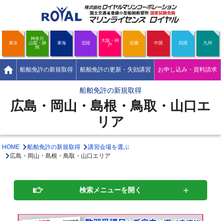
神奈川
大阪・神
東京
山梨・静
東海
北陸
近畿
中国
四国
九州
戸
岡
home
船舶免許の新規取得
船舶免許の更新・失効講習
お申し込み・資料請求
船舶免許の新規取得
広島・岡山・島根・鳥取・山口エ
リア
HOME
船舶免許の新規取得
講習会場を選ぶ
広島・岡山・島根・鳥取・山口エリア
検索メニューを開く