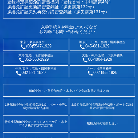
登録特定操縦免許講習機関（登録番号：中特講第4号）
操縦免許証更新講習登録証（操更講第132号）
操縦免許証失効再交付講習登録証（操失講第131号）
入学手続きや料金についてなど
お気軽にお問い合わせください。
東京：東京事務所
神奈川・山梨・静岡：横浜事務所
(03)5547-1929
045-681-1929
東海/北陸：名古屋事務所
大阪・神戸/近畿：大阪事務所
052-563-1929
06-4804-1929
中国/四国：広島・四国事務所
九州：福岡事務所
082-821-1929
092-885-1929
船舶免許・小型船舶免許・水上バイク免許取得方法まとめ
1級船舶免許(小型船舶免許1級・ボート免許1
2級船舶免許(小型船舶免許2級・ボート免許2
級)の取得方法詳細
級)の取得方法詳細
特殊小型船舶免許(ジェットスキー免許・水上
船舶免許の種類と違い
バイク免許)取得方法詳細