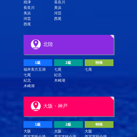
焼津
長良川
長良川
美浜
美浜
河芸
河芸
西尾
西尾
北陸
1級
2級
特殊
福井美方五湖
七尾
七尾
七尾
紀北
紀北
木崎湖
木崎湖
大阪・神戸
1級
2級
特殊
大阪
大阪
大阪
西宮実技会場
西宮実技会場
西宮実技会場