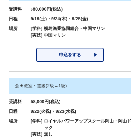
受講料
♪80,000円(税込)
日程
9/19(土)・9/24(木)・9/25(金)
場所
[学科]
横島漁業協同組合・中国マリン
[実技]
中国マリン
申込をする
倉田教室・進級(2級→1級)
受講料
58,000円(税込)
日程
9/22(火祝)・9/23(水祝)
場所
[学科]
ロイヤルパワーアップスクール岡山・岡山ド
ック
[実技]
無し