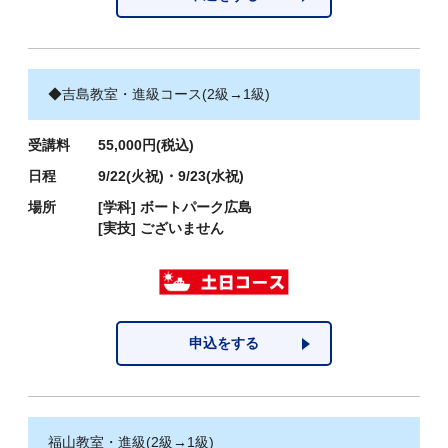
◆吉島教室・進級コース(2級→1級)
受講料
55,000円(税込)
日程
9/22(火祝)・9/23(水祝)
場所
[学科]
ボートパーク広島
[実技]
ございません
申込をする
福山教室・進級(2級→1級)