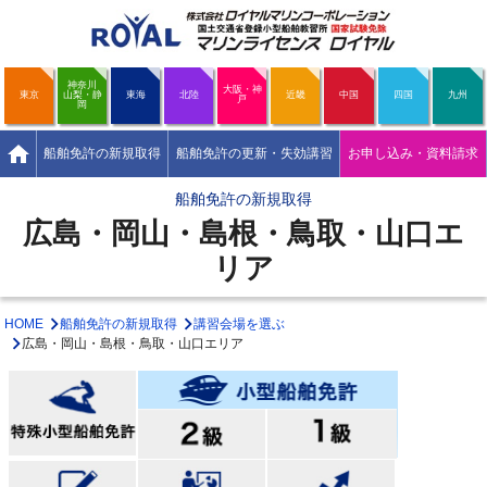
神奈川
大阪・神
東京
山梨・静
東海
北陸
近畿
中国
四国
九州
戸
岡
home
船舶免許の新規取得
船舶免許の更新・失効講習
お申し込み・資料請求
船舶免許の新規取得
広島・岡山・島根・鳥取・山口エ
リア
HOME
船舶免許の新規取得
講習会場を選ぶ
広島・岡山・島根・鳥取・山口エリア