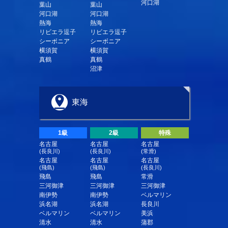
河口湖
葉山
葉山
河口湖
河口湖
熱海
熱海
リビエラ逗子
リビエラ逗子
シーボニア
シーボニア
横須賀
横須賀
真鶴
真鶴
沼津
東海
1級
2級
特殊
名古屋
名古屋
名古屋
(長良川)
(長良川)
(常滑)
名古屋
名古屋
名古屋
(飛島)
(飛島)
(長良川)
飛島
飛島
常滑
三河御津
三河御津
三河御津
南伊勢
南伊勢
ベルマリン
浜名湖
浜名湖
長良川
ベルマリン
ベルマリン
美浜
清水
清水
蒲郡