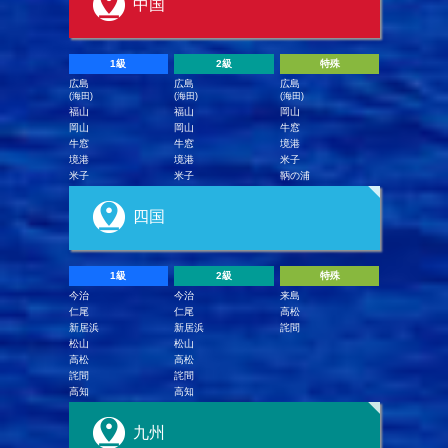
中国
1級
2級
特殊
広島
広島
広島
(海田)
(海田)
(海田)
福山
福山
岡山
岡山
岡山
牛窓
牛窓
牛窓
境港
境港
境港
米子
米子
米子
鞆の浦
四国
1級
2級
特殊
今治
今治
来島
仁尾
仁尾
高松
新居浜
新居浜
詫間
松山
松山
高松
高松
詫間
詫間
高知
高知
九州