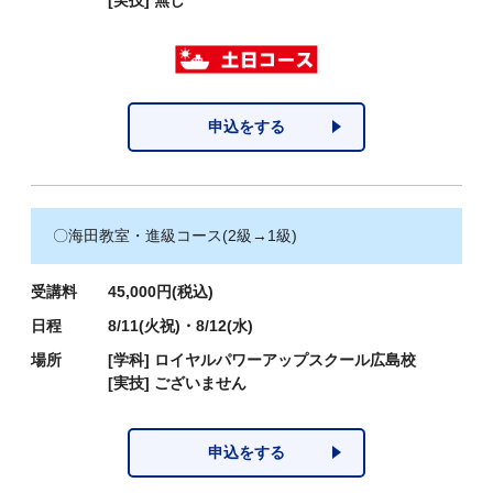
[実技]
無し
申込をする
〇海田教室・進級コース(2級→1級)
受講料
45,000円(税込)
日程
8/11(火祝)・8/12(水)
場所
[学科]
ロイヤルパワーアップスクール広島校
[実技]
ございません
申込をする