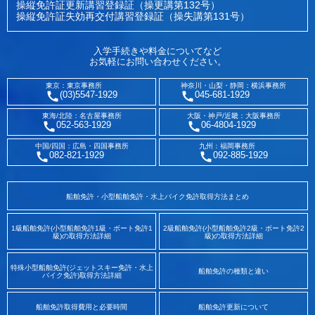
操縦免許証更新講習登録証（操更講第132号）
操縦免許証失効再交付講習登録証（操失講第131号）
入学手続きや料金についてなど
お気軽にお問い合わせください。
東京：東京事務所
神奈川・山梨・静岡：横浜事務所
(03)5547-1929
045-681-1929
東海/北陸：名古屋事務所
大阪・神戸/近畿：大阪事務所
052-563-1929
06-4804-1929
中国/四国：広島・四国事務所
九州：福岡事務所
082-821-1929
092-885-1929
船舶免許・小型船舶免許・水上バイク免許取得方法まとめ
1級船舶免許(小型船舶免許1級・ボート免許1
2級船舶免許(小型船舶免許2級・ボート免許2
級)の取得方法詳細
級)の取得方法詳細
特殊小型船舶免許(ジェットスキー免許・水上
船舶免許の種類と違い
バイク免許)取得方法詳細
船舶免許取得費用と必要時間
船舶免許更新について