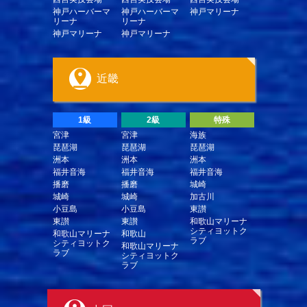
神戸ハーバーマ
神戸ハーバーマ
神戸マリーナ
リーナ
リーナ
神戸マリーナ
神戸マリーナ
近畿
1級
2級
特殊
宮津
宮津
海族
琵琶湖
琵琶湖
琵琶湖
洲本
洲本
洲本
福井音海
福井音海
福井音海
播磨
播磨
城崎
城崎
城崎
加古川
小豆島
小豆島
東讃
東讃
東讃
和歌山マリーナ
シティヨットク
和歌山マリーナ
和歌山
ラブ
シティヨットク
和歌山マリーナ
ラブ
シティヨットク
ラブ