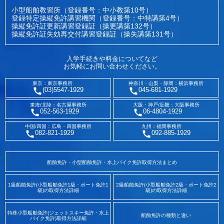
小型船舶教習所（登録番号：中小教第10号）
登録特定操縦免許講習機関（登録番号：中特講第4号）
操縦免許証更新講習登録証（操更講第132号）
操縦免許証失効再交付講習登録証（操失講第131号）
入学手続きや料金についてなど
お気軽にお問い合わせください。
東京：東京事務所
神奈川・山梨・静岡：横浜事務所
(03)5547-1929
045-681-1929
東海/北陸：名古屋事務所
大阪・神戸/近畿：大阪事務所
052-563-1929
06-4804-1929
中国/四国：広島・四国事務所
九州：福岡事務所
082-821-1929
092-885-1929
船舶免許・小型船舶免許・水上バイク免許取得方法まとめ
1級船舶免許(小型船舶免許1級・ボート免許1
2級船舶免許(小型船舶免許2級・ボート免許2
級)の取得方法詳細
級)の取得方法詳細
特殊小型船舶免許(ジェットスキー免許・水上
船舶免許の種類と違い
バイク免許)取得方法詳細