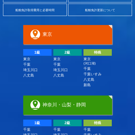
船舶免許取得費用と必要時間
船舶免許更新について
東京
1級
2級
特殊
東京
東京
東京
(河口湖)
千葉
千葉
千葉
埼玉川口
埼玉川口
千葉いすみ
八丈島
八丈島
八丈島
新島
神奈川・山梨・静岡
1級
2級
特殊
千葉
千葉
千葉