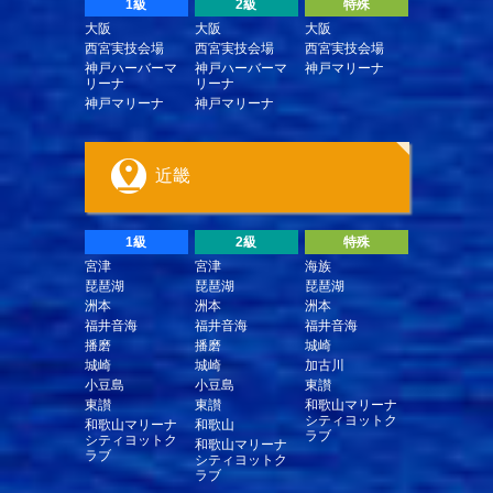
1級
2級
特殊
大阪
大阪
大阪
西宮実技会場
西宮実技会場
西宮実技会場
神戸ハーバーマ
神戸ハーバーマ
神戸マリーナ
リーナ
リーナ
神戸マリーナ
神戸マリーナ
近畿
1級
2級
特殊
宮津
宮津
海族
琵琶湖
琵琶湖
琵琶湖
洲本
洲本
洲本
福井音海
福井音海
福井音海
播磨
播磨
城崎
城崎
城崎
加古川
小豆島
小豆島
東讃
東讃
東讃
和歌山マリーナ
シティヨットク
和歌山マリーナ
和歌山
ラブ
シティヨットク
和歌山マリーナ
ラブ
シティヨットク
ラブ