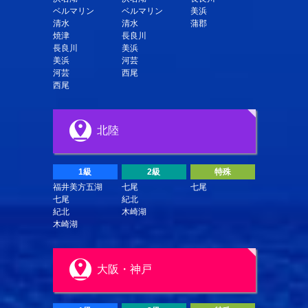
ベルマリン
ベルマリン
美浜
清水
清水
蒲郡
焼津
長良川
長良川
美浜
美浜
河芸
河芸
西尾
西尾
北陸
1級
2級
特殊
福井美方五湖
七尾
七尾
七尾
紀北
紀北
木崎湖
木崎湖
大阪・神戸