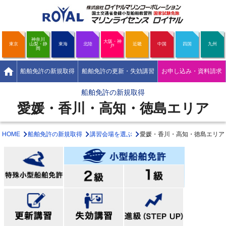
神奈川
大阪・神
東京
山梨・静
東海
北陸
近畿
中国
四国
九州
戸
岡
home
船舶免許の新規取得
船舶免許の更新・失効講習
お申し込み・資料請求
船舶免許の新規取得
愛媛・香川・高知・徳島エリア
HOME
船舶免許の新規取得
講習会場を選ぶ
愛媛・香川・高知・徳島エリア