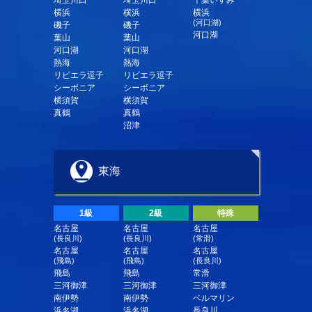
埼玉川口
埼玉川口
千葉いすみ
横浜
横浜
横浜
(河口湖)
磯子
磯子
河口湖
葉山
葉山
河口湖
河口湖
熱海
熱海
リビエラ逗子
リビエラ逗子
シーボニア
シーボニア
横須賀
横須賀
真鶴
真鶴
沼津
東海
1級
2級
特殊
名古屋
名古屋
名古屋
(長良川)
(長良川)
(常滑)
名古屋
名古屋
名古屋
(飛島)
(飛島)
(長良川)
飛島
飛島
常滑
三河御津
三河御津
三河御津
南伊勢
南伊勢
ベルマリン
浜名湖
浜名湖
長良川