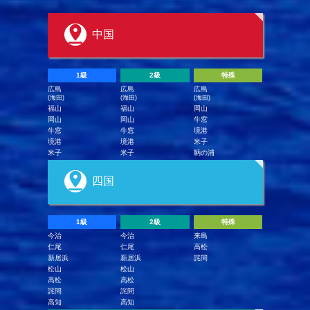
中国
1級
2級
特殊
広島
広島
広島
(海田)
(海田)
(海田)
福山
福山
岡山
岡山
岡山
牛窓
牛窓
牛窓
境港
境港
境港
米子
米子
米子
鞆の浦
四国
1級
2級
特殊
今治
今治
来島
仁尾
仁尾
高松
新居浜
新居浜
詫間
松山
松山
高松
高松
詫間
詫間
高知
高知