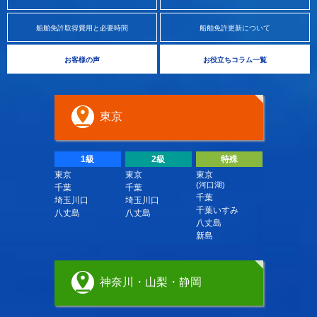
船舶免許取得費用と必要時間
船舶免許更新について
お客様の声
お役立ちコラム一覧
東京
1級
2級
特殊
東京
東京
東京
(河口湖)
千葉
千葉
千葉
埼玉川口
埼玉川口
千葉いすみ
八丈島
八丈島
八丈島
新島
神奈川・山梨・静岡