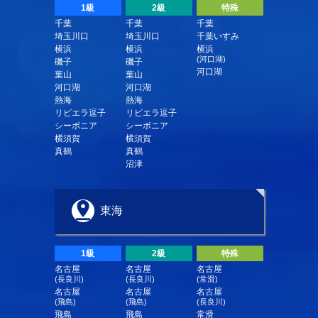
1級
2級
特殊
千葉
千葉
千葉
埼玉川口
埼玉川口
千葉いすみ
横浜
横浜
横浜
(河口湖)
磯子
磯子
河口湖
葉山
葉山
河口湖
河口湖
熱海
熱海
リビエラ逗子
リビエラ逗子
シーボニア
シーボニア
横須賀
横須賀
真鶴
真鶴
沼津
東海
1級
2級
特殊
名古屋
名古屋
名古屋
(長良川)
(長良川)
(常滑)
名古屋
名古屋
名古屋
(飛島)
(飛島)
(長良川)
飛島
飛島
常滑