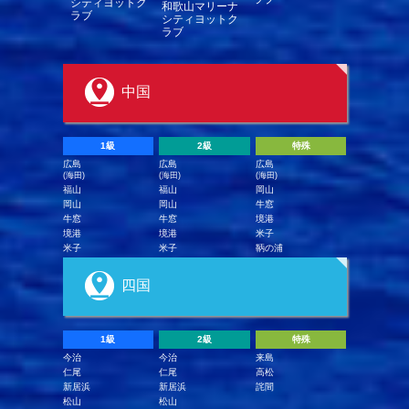
シティヨットク
和歌山マリーナ
ラブ
シティヨットク
ラブ
中国
1級
2級
特殊
広島
広島
広島
(海田)
(海田)
(海田)
福山
福山
岡山
岡山
岡山
牛窓
牛窓
牛窓
境港
境港
境港
米子
米子
米子
鞆の浦
四国
1級
2級
特殊
今治
今治
来島
仁尾
仁尾
高松
新居浜
新居浜
詫間
松山
松山