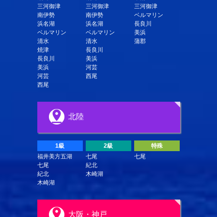
三河御津
三河御津
三河御津
南伊勢
南伊勢
ベルマリン
浜名湖
浜名湖
長良川
ベルマリン
ベルマリン
美浜
清水
清水
蒲郡
焼津
長良川
長良川
美浜
美浜
河芸
河芸
西尾
西尾
北陸
1級
2級
特殊
福井美方五湖
七尾
七尾
七尾
紀北
紀北
木崎湖
木崎湖
大阪・神戸