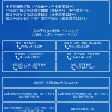
小型船舶教習所（登録番号：中小教第10号）
登録特定操縦免許講習機関（登録番号：中特講第4号）
操縦免許証更新講習登録証（操更講第132号）
操縦免許証失効再交付講習登録証（操失講第131号）
入学手続きや料金についてなど
お気軽にお問い合わせください。
東京：東京事務所
神奈川・山梨・静岡：横浜事務所
(03)5547-1929
045-681-1929
東海/北陸：名古屋事務所
大阪・神戸/近畿：大阪事務所
052-563-1929
06-4804-1929
中国/四国：広島・四国事務所
九州：福岡事務所
082-821-1929
092-885-1929
船舶免許・小型船舶免許取得方法まとめ
1級船舶免許(小型船舶免許1級・ボート免許1
2級船舶免許(小型船舶免許2級・ボート免許2
級)の取得方法詳細
級)の取得方法詳細
特殊小型船舶免許(ジェットスキー免許・水上
船舶免許の種類と違い
バイク免許)取得方法詳細