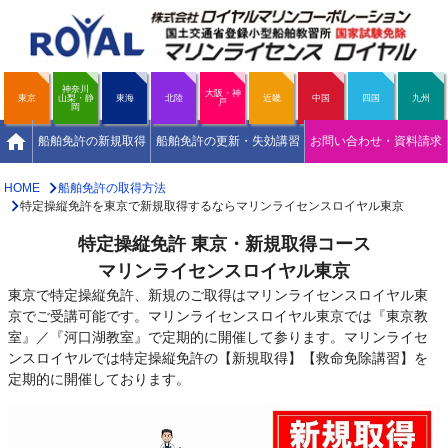
神奈川
大阪・神
東京
山梨・静
東海
北陸
近畿
中国
四国
九州
戸
岡
home
船舶免許の新規取得
船舶免許の更新・失効講習
お問い合わせ・資料請求
HOME
船舶免許の取得方法
特定操縦免許を東京で新規取得するならマリンライセンスロイヤル東京
特定操縦免許 東京・新規取得コース
マリンライセンスロイヤル東京
東京で特定操縦免許、新規のご取得はマリンライセンスロイヤル東
京でご受講可能です。マリンライセンスロイヤル東京では『東京教
室』／『河口湖教室』で定期的に開催して参ります。マリンライセ
ンスロイヤルでは特定操縦免許の【新規取得】【救命免除講習】を
定期的に開催しております。