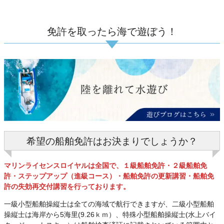
免許を取ったら海で遊ぼう！
希望の船舶免許はお決まりでしょうか？
マリンライセンスロイヤルは全国で、１級船舶免許・２級船舶免
許・ステップアップ（進級コース）・船舶免許の更新講習・船舶免
許の失効再交付講習を行っております。
一級小型船舶操縦士は全ての海域で航行できますが、二級小型船舶
操縦士は海岸から5海里(9.26ｋｍ）、特殊小型船舶操縦士(水上バイ