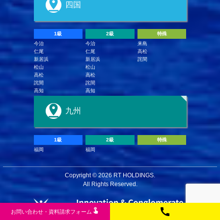
四国
1級
2級
特殊
今治
今治
来島
仁尾
仁尾
高松
新居浜
新居浜
詫間
松山
松山
高松
高松
詫間
詫間
高知
高知
九州
1級
2級
特殊
福岡
福岡
Copyright ©
2026 RT HOLDINGS.
All Rights Reserved.
call
touch_app
お問い合わせ
・
資料請求フ
ォー
ム