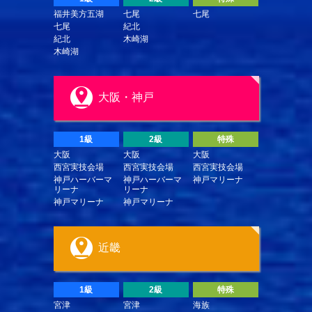
福井美方五湖
七尾
七尾
七尾
紀北
紀北
木崎湖
木崎湖
大阪・神戸
1級
2級
特殊
大阪
大阪
大阪
西宮実技会場
西宮実技会場
西宮実技会場
神戸ハーバーマ
神戸ハーバーマ
神戸マリーナ
リーナ
リーナ
神戸マリーナ
神戸マリーナ
近畿
1級
2級
特殊
宮津
宮津
海族