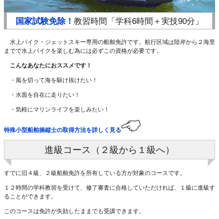
国家試験免除！
教習時間「学科6時間＋実技90分」
水上バイク・ジェットスキー専用の船舶免許です。航行区域は陸岸から２海里
までで水上バイクを楽しむ為には必ずこの資格が必要です。
こんなあなたにおススメです！
・風を切って海を駆け抜けたい！
・水面を自在に走りたい！
・気軽にマリンライフを楽しみたい！
特殊小型船舶操縦士の取得方法を詳しく見る
進級コース（２級から１級へ）
すでに旧４級、２級船舶免許を所有している方が対象のコースです。
１２時間の学科教習を受けて、修了審査に合格していただければ、１級に進級す
ることができます。
このコースは免許が失効したままでも受講できます。