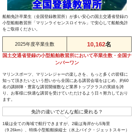
船舶免許卒業生（全国登録教習所）が多い安心の国土交通省登録の
小型船舶教習所「マリンライセンスロイヤル」で安心して船舶免許
をご取得ください。
10,162
名
2025年度卒業生数
国土交通省登録の小型船舶教習所において卒業生数・全国ナ
ンバーワン
マリンスポーツ、マリンレジャーの楽しさを、もっと多くの皆様に
知って頂きたいという想いから全国にある講習会場をはじめ、約60
名の講師陣・豊富な講習開催数など業界トップクラスの実績を誇
り、お客様に快適な講習を受けていただけるよう日々努力しており
ます。
免許の違いでどんな船に乗れる？
1級は全ての海域で航行できますが、2級は海岸から5海里
（9.26km）、特殊小型船舶操縦士（水上バイク・ジェットスキー）