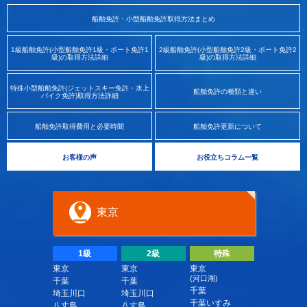
船舶免許・小型船舶免許取得方法まとめ
1級船舶免許(小型船舶免許1級・ボート免許1
2級船舶免許(小型船舶免許2級・ボート免許2
級)の取得方法詳細
級)の取得方法詳細
特殊小型船舶免許(ジェットスキー免許・水上
船舶免許の種類と違い
バイク免許)取得方法詳細
船舶免許取得費用と必要時間
船舶免許更新について
お客様の声
お役立ちコラム一覧
東京
1級
2級
特殊
東京
東京
東京
(河口湖)
千葉
千葉
千葉
埼玉川口
埼玉川口
千葉いすみ
八丈島
八丈島