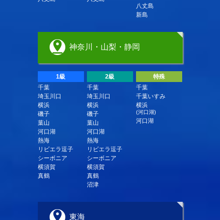
八丈島
新島
神奈川・山梨・静岡
1級
2級
特殊
千葉
千葉
千葉
埼玉川口
埼玉川口
千葉いすみ
横浜
横浜
横浜
(河口湖)
磯子
磯子
河口湖
葉山
葉山
河口湖
河口湖
熱海
熱海
リビエラ逗子
リビエラ逗子
シーボニア
シーボニア
横須賀
横須賀
真鶴
真鶴
沼津
東海