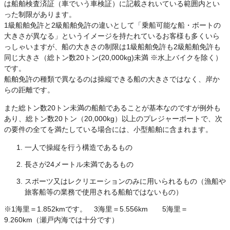
は船舶検査済証（車でいう車検証）に記載されいている範囲内とい
った制限があります。
1級船舶免許と2級船舶免許の違いとして「乗船可能な船・ボートの
大きさが異なる」というイメージを持たれているお客様も多くいら
っしゃいますが、船の大きさの制限は1級船舶免許も2級船舶免許も
同じ大きさ（総トン数20トン(20,000kg)未満 ※水上バイクを除く）
です。
船舶免許の種類で異なるのは操縦できる船の大きさではなく、岸か
らの距離です。
また総トン数20トン未満の船舶であることが基本なのですが例外も
あり、総トン数20トン（20,000kg）以上のプレジャーボートで、次
の要件の全てを満たしている場合には、小型船舶に含まれます。
一人で操縦を行う構造であるもの
長さが24メートル未満であるもの
スポーツ又はレクリエーションのみに用いられるもの（漁船や
旅客船等の業務で使用される船舶ではないもの）
※1海里＝1.852kmです。 3海里＝5.556km 5海里＝
9.260km（瀬戸内海では十分です）