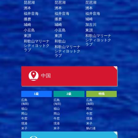
琵琶湖
琵琶湖
琵琶湖
洲本
洲本
洲本
福井音海
福井音海
福井音海
播磨
播磨
城崎
城崎
城崎
加古川
小豆島
小豆島
東讃
東讃
東讃
和歌山マリーナ
シティヨットク
和歌山マリーナ
和歌山
ラブ
シティヨットク
和歌山マリーナ
ラブ
シティヨットク
ラブ
中国
1級
2級
特殊
広島
広島
広島
(海田)
(海田)
(海田)
福山
福山
岡山
岡山
岡山
牛窓
牛窓
牛窓
境港
境港
境港
米子
米子
米子
鞆の浦