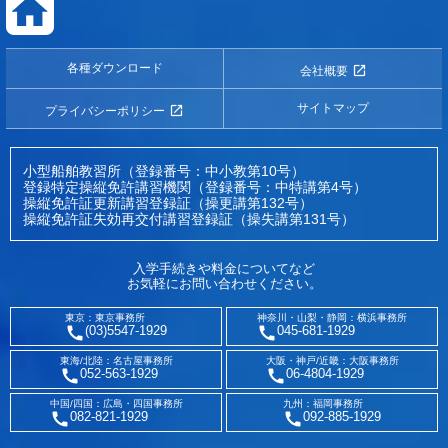
各種ダウンロード
会社概要
サイトマップ
プライバシーポリシー
小型船舶教習所（登録番号：中小教第10号）
登録特定操縦免許講習機関（登録番号：中特講第4号）
操縦免許証更新講習登録証（操更講第132号）
操縦免許証失効再交付講習登録証（操失講第131号）
入学手続きや料金についてなど
お気軽にお問い合わせください。
東京：東京事務所
神奈川・山梨・静岡：横浜事務所
(03)5547-1929
045-681-1929
東海/北陸：名古屋事務所
大阪・神戸/近畿：大阪事務所
052-563-1929
06-4804-1929
中国/四国：広島・四国事務所
九州：福岡事務所
082-821-1929
092-885-1929