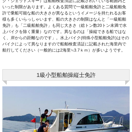
ク・ジェットスキー）は船舶検査済証に記載されいている範囲内と
いった制限があります。よくある質問で一級船舶免許と二級船舶免
許で乗船可能な船の大きさが異なるというイメージを持たれるお客
様も多くいらっしゃいます、船の大きさの制限はなんと「一級船舶
免許」も「二級船舶免許」も同じ大きさ（総トン数20トン未満で水
上バイクを除く重量）なのです。異なるのは「操縦できる船ではな
く、岸からの距離なのです」。水上バイク(特殊小型船舶免許)はその
バイクによって異なりますので船舶検査済証に記載された海里内で
航行してください（一般的には2海里≒3.7ｋｍ）が多いようです。
1級小型船舶操縦士免許