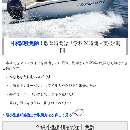
国家試験免除！
教習時間は「学科24時間＋実技4時
間」
本格的なマリンライフを目指す方に最適、海岸からの区域の制限なく航行でき
る免許です。
こんなあなたにおススメです！
・大海原をクルージングしてイルカやクジラと出会いたい！
・外洋でトローリングしてカジキを狙いたい！
・見渡す限りを水平線に囲まれてみたい！
１級小型船舶操縦士の取得方法を詳しく見る
２級小型船舶操縦士免許