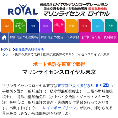
神奈川
大阪・神
東京
山梨・静
東海
北陸
近畿
中国
四国
九州
戸
岡
home
船舶免許の新規取得
船舶免許の更新・失効講習
お問い合わせ・資料請求
HOME
船舶免許の取得方法
ボート免許を東京で取得｜国家試験免除のマリンライセンスロイヤル東京
ボート免許を東京で取得
マリンライセンスロイヤル東京
マリンライセンスロイヤル東京は
東京都中央区勝どき3-15-3
」に
事務所を置き、船舶免許（一級小型船舶操縦士）（二級小型船舶操
縦士）・特殊小型船舶免許（水上バイク免許・ジェットスキー免
許）を中心に、船舶免許の更新・失効再交付講習を行っておりま
す。出航すればすぐに「
レインボーブリッジ
」が現れ、海から見る
景色を楽しみながら船舶免許を取得しよう！