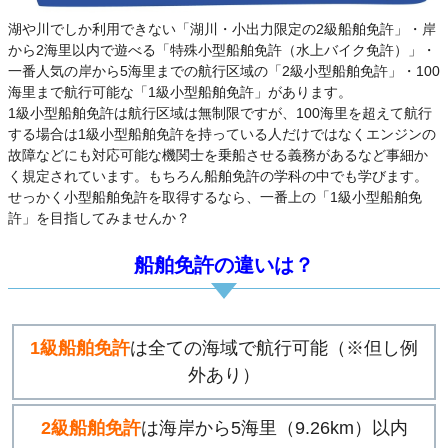
湖や川でしか利用できない「湖川・小出力限定の2級船舶免許」・岸
から2海里以内で遊べる「特殊小型船舶免許（水上バイク免許）」・
一番人気の岸から5海里までの航行区域の「2級小型船舶免許」・100
海里まで航行可能な「1級小型船舶免許」があります。
1級小型船舶免許は航行区域は無制限ですが、100海里を超えて航行
する場合は1級小型船舶免許を持っている人だけではなくエンジンの
故障などにも対応可能な機関士を乗船させる義務があるなど事細か
く規定されています。もちろん船舶免許の学科の中でも学びます。
せっかく小型船舶免許を取得するなら、一番上の「1級小型船舶免
許」を目指してみませんか？
船舶免許の違いは？
1級船舶免許
は全ての海域で航行可能（※但し例
外あり）
2級船舶免許
は海岸から5海里（9.26km）以内